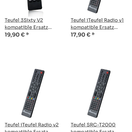
Teufel 3Sixty V2
Teufel iTeufel Radio v1
kompatible Ersatz
kompatible Ersatz
Fernbedienung
Fernbedienung
19,90 €
*
17,90 €
*
Teufel iTeufel Radio v2
Teufel SRC-T2000
kompatible Ersatz
kompatible Ersatz