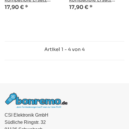
Fernbedienung
Fernbedienung
17,90 €
*
17,90 €
*
Artikel 1 - 4 von 4
CSI Elektronik GmbH
Südliche Ringstr. 32