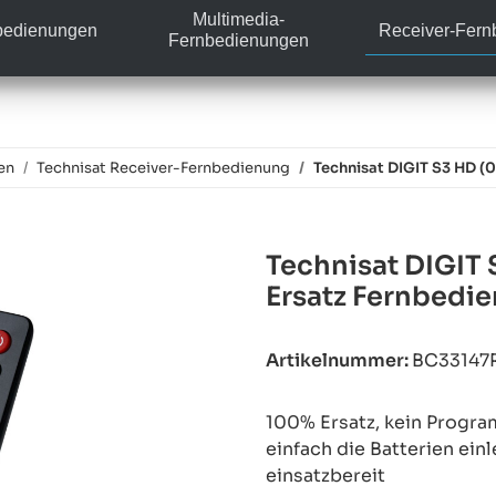
Multimedia-
bedienungen
Receiver-Fer
Fernbedienungen
en
Technisat Receiver-Fernbedienung
Technisat DIGIT S3 HD (
Technisat DIGIT
Ersatz Fernbedi
Artikelnummer:
BC33147
100% Ersatz, kein Progra
einfach die Batterien ein
einsatzbereit