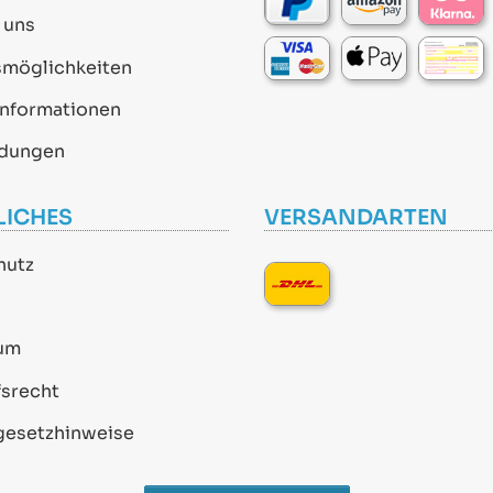
 uns
smöglichkeiten
informationen
dungen
LICHES
VERSANDARTEN
hutz
um
srecht
gesetzhinweise