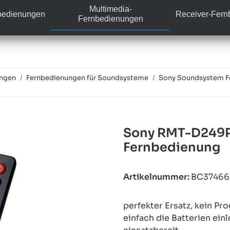
Multimedia-
bedienungen
Receiver-Fer
Fernbedienungen
ungen
Fernbedienungen für Soundsysteme
Sony Soundsystem F
Sony RMT-D249P 
Fernbedienung
Artikelnummer:
BC3746
perfekter Ersatz, kein P
einfach die Batterien ein