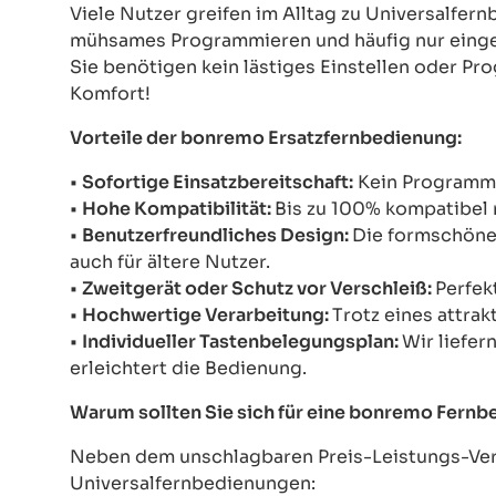
Viele Nutzer greifen im Alltag zu Universalfe
mühsames Programmieren und häufig nur einges
Sie benötigen kein lästiges Einstellen oder Pr
Komfort!
Vorteile der bonremo Ersatzfernbedienung:
•
Sofortige Einsatzbereitschaft:
Kein Programmie
•
Hohe Kompatibilität:
Bis zu 100% kompatibel 
•
Benutzerfreundliches Design:
Die formschöne 
auch für ältere Nutzer.
•
Zweitgerät oder Schutz vor Verschleiß:
Perfek
•
Hochwertige Verarbeitung:
Trotz eines attrak
•
Individueller Tastenbelegungsplan:
Wir liefer
erleichtert die Bedienung.
Warum sollten Sie sich für eine bonremo Fern
Neben dem unschlagbaren Preis-Leistungs-Verh
Universalfernbedienungen: