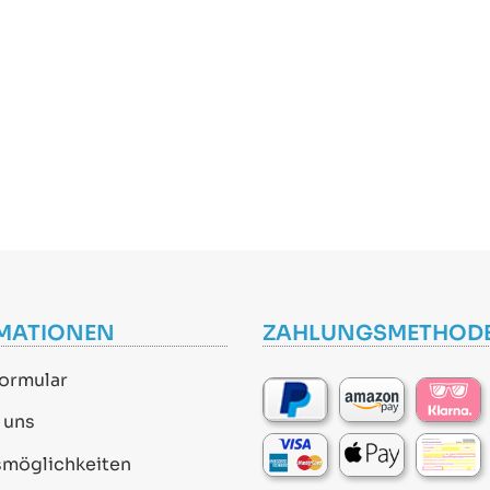
MATIONEN
ZAHLUNGSMETHOD
ormular
 uns
smöglichkeiten