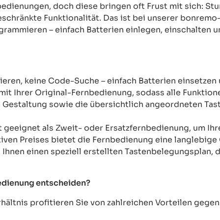
rnbedienungen, doch diese bringen oft Frust mit sich: 
chränkte Funktionalität. Das ist bei unserer bonremo
ogrammieren – einfach Batterien einlegen, einschalten u
ren, keine Code-Suche – einfach Batterien einsetzen 
mit Ihrer Original-Fernbedienung, sodass alle Funkti
Gestaltung sowie die übersichtlich angeordneten Taste
t geeignet als Zweit- oder Ersatzfernbedienung, um Ih
tiven Preises bietet die Fernbedienung eine langlebige 
n Ihnen einen speziell erstellten Tastenbelegungsplan, d
bedienung entscheiden?
ältnis profitieren Sie von zahlreichen Vorteilen geg