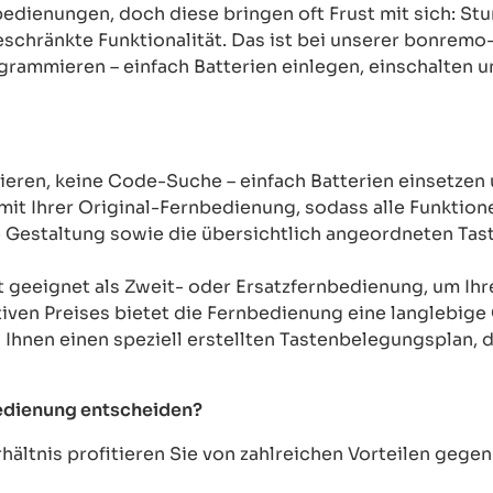
rnbedienungen, doch diese bringen oft Frust mit sich: 
chränkte Funktionalität. Das ist bei unserer bonremo
ogrammieren – einfach Batterien einlegen, einschalten u
ren, keine Code-Suche – einfach Batterien einsetzen 
mit Ihrer Original-Fernbedienung, sodass alle Funkti
Gestaltung sowie die übersichtlich angeordneten Taste
t geeignet als Zweit- oder Ersatzfernbedienung, um Ih
tiven Preises bietet die Fernbedienung eine langlebige 
n Ihnen einen speziell erstellten Tastenbelegungsplan, d
bedienung entscheiden?
ältnis profitieren Sie von zahlreichen Vorteilen geg