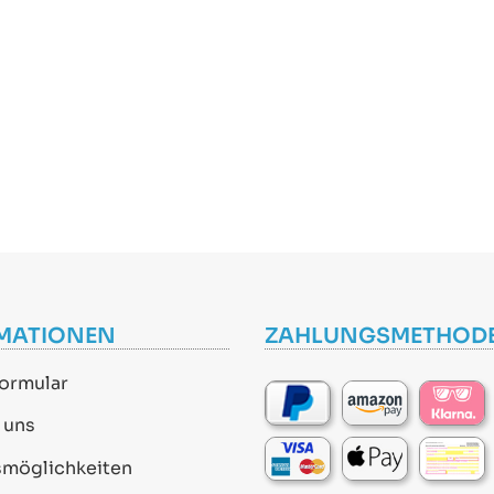
MATIONEN
ZAHLUNGSMETHOD
ormular
 uns
smöglichkeiten