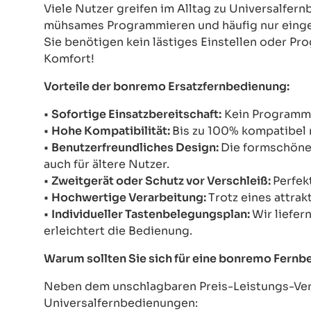
Viele Nutzer greifen im Alltag zu Universalfe
mühsames Programmieren und häufig nur einges
Sie benötigen kein lästiges Einstellen oder Pr
Komfort!
Vorteile der bonremo Ersatzfernbedienung:
•
Sofortige Einsatzbereitschaft:
Kein Programmie
•
Hohe Kompatibilität:
Bis zu 100% kompatibel 
•
Benutzerfreundliches Design:
Die formschöne 
auch für ältere Nutzer.
•
Zweitgerät oder Schutz vor Verschleiß:
Perfek
•
Hochwertige Verarbeitung:
Trotz eines attrak
•
Individueller Tastenbelegungsplan:
Wir liefer
erleichtert die Bedienung.
Warum sollten Sie sich für eine bonremo Fern
Neben dem unschlagbaren Preis-Leistungs-Verh
Universalfernbedienungen: