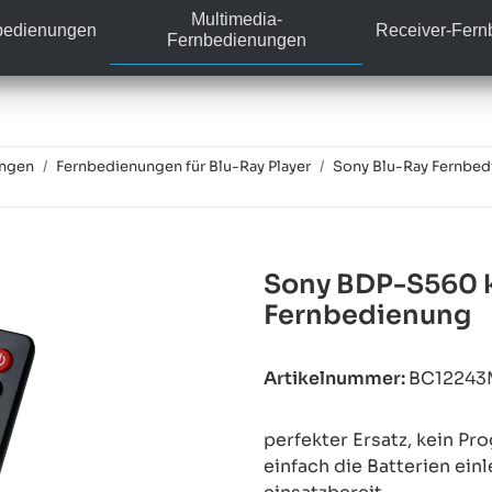
Multimedia-
bedienungen
Receiver-Fer
Fernbedienungen
ungen
Fernbedienungen für Blu-Ray Player
Sony Blu-Ray Fernbe
Sony BDP-S560 k
Fernbedienung
Artikelnummer:
BC12243
perfekter Ersatz, kein P
einfach die Batterien ein