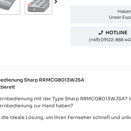
Haben
Unser Expe
HOTLINE
(+49) 09122-888 44
Fernbedienung Sharp RRMCGB013WJSA
zbereit
-Fernbedienung mit der Type Sharp RRMCGB013WJSA? Is
zfernbedienung zur Hand haben?
ie ideale Lösung, um Ihren Fernseher schnell und unkom