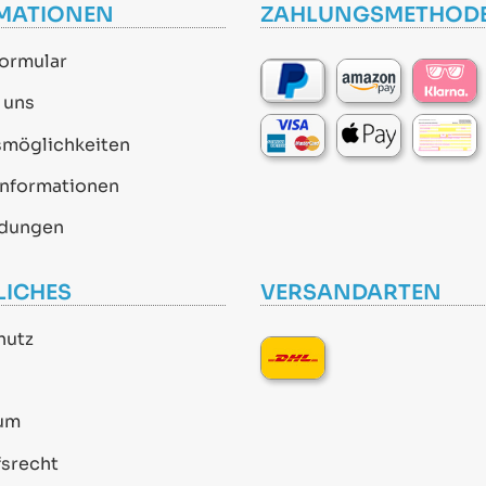
MATIONEN
ZAHLUNGSMETHOD
ormular
 uns
smöglichkeiten
informationen
dungen
LICHES
VERSANDARTEN
hutz
um
srecht