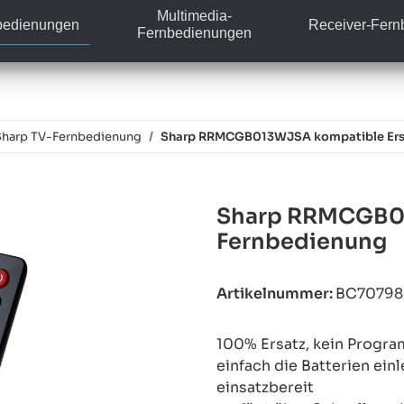
Multimedia-
bedienungen
Receiver-Fer
Fernbedienungen
Sharp TV-Fernbedienung
Sharp RRMCGB013WJSA kompatible Ersa
Sharp RRMCGB01
Fernbedienung
Artikelnummer:
BC7079
100% Ersatz, kein Progra
einfach die Batterien ein
einsatzbereit