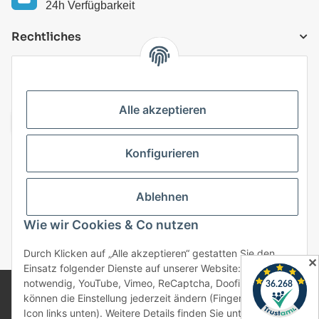
24h Verfügbarkeit
Rechtliches
VERSANDARTEN
Alle akzeptieren
Konfigurieren
Top Kategorien
Ablehnen
Vertrag widerrufen
Wie wir Cookies & Co nutzen
* Alle Preise inkl. gesetzlicher USt., zzgl.
Versand
Durch Klicken auf „Alle akzeptieren“ gestatten Sie den
✕
Einsatz folgender Dienste auf unserer Website: Technisch
notwendig, YouTube, Vimeo, ReCaptcha, Doofinder. Sie
© 2025 bonremo.de. Alle Rechte vorbehalten.
können die Einstellung jederzeit ändern (Fingerabdruck-
Alle verwendeten Markennamen u. Bezeichnungen sind
Icon links unten). Weitere Details finden Sie unter
eingetragene Warenzeichen u. Marken der jeweiligen