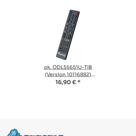
ok. ODL55651U-TIB
(Version 10116882)
kompatible Ersatz
16,90 €
*
Fernbedienung