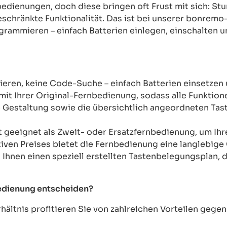
rnbedienungen, doch diese bringen oft Frust mit sich: 
chränkte Funktionalität. Das ist bei unserer bonremo
ogrammieren – einfach Batterien einlegen, einschalten u
ren, keine Code-Suche – einfach Batterien einsetzen 
mit Ihrer Original-Fernbedienung, sodass alle Funkti
Gestaltung sowie die übersichtlich angeordneten Taste
t geeignet als Zweit- oder Ersatzfernbedienung, um Ih
tiven Preises bietet die Fernbedienung eine langlebige 
n Ihnen einen speziell erstellten Tastenbelegungsplan, d
bedienung entscheiden?
ältnis profitieren Sie von zahlreichen Vorteilen geg