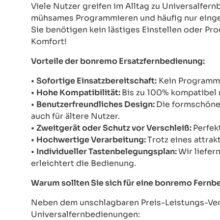
Viele Nutzer greifen im Alltag zu Universalfe
mühsames Programmieren und häufig nur einges
Sie benötigen kein lästiges Einstellen oder Pr
Komfort!
Vorteile der bonremo Ersatzfernbedienung:
•
Sofortige Einsatzbereitschaft:
Kein Programmie
•
Hohe Kompatibilität:
Bis zu 100% kompatibel 
•
Benutzerfreundliches Design:
Die formschöne 
auch für ältere Nutzer.
•
Zweitgerät oder Schutz vor Verschleiß:
Perfek
•
Hochwertige Verarbeitung:
Trotz eines attrak
•
Individueller Tastenbelegungsplan:
Wir liefer
erleichtert die Bedienung.
Warum sollten Sie sich für eine bonremo Fern
Neben dem unschlagbaren Preis-Leistungs-Verh
Universalfernbedienungen: