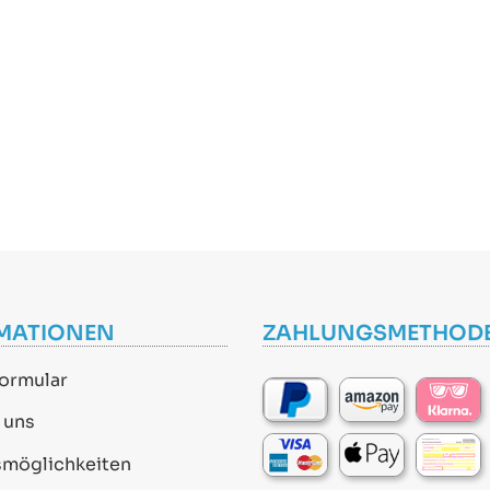
MATIONEN
ZAHLUNGSMETHOD
ormular
 uns
smöglichkeiten