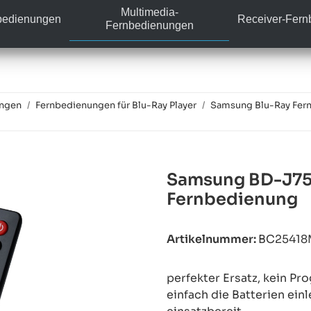
Multimedia-
bedienungen
Receiver-Fer
Fernbedienungen
ungen
Fernbedienungen für Blu-Ray Player
Samsung Blu-Ray Fer
Samsung BD-J750
Fernbedienung
Artikelnummer:
BC25418
perfekter Ersatz, kein P
einfach die Batterien ein