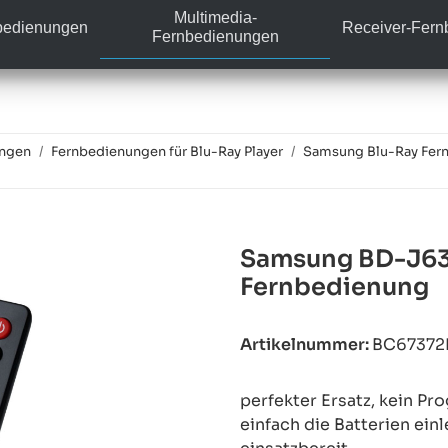
Multimedia-
bedienungen
Receiver-Fer
Fernbedienungen
ungen
Fernbedienungen für Blu-Ray Player
Samsung Blu-Ray Fer
Samsung BD-J63
Fernbedienung
Artikelnummer:
BC6737
perfekter Ersatz, kein P
einfach die Batterien ein