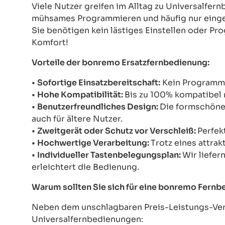
Viele Nutzer greifen im Alltag zu Universalfe
mühsames Programmieren und häufig nur einges
Sie benötigen kein lästiges Einstellen oder Pr
Komfort!
Vorteile der bonremo Ersatzfernbedienung:
•
Sofortige Einsatzbereitschaft:
Kein Programmie
•
Hohe Kompatibilität:
Bis zu 100% kompatibel 
•
Benutzerfreundliches Design:
Die formschöne 
auch für ältere Nutzer.
•
Zweitgerät oder Schutz vor Verschleiß:
Perfek
•
Hochwertige Verarbeitung:
Trotz eines attrak
•
Individueller Tastenbelegungsplan:
Wir liefer
erleichtert die Bedienung.
Warum sollten Sie sich für eine bonremo Fern
Neben dem unschlagbaren Preis-Leistungs-Verh
Universalfernbedienungen: