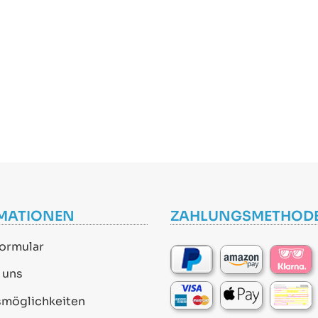
MATIONEN
ZAHLUNGSMETHOD
ormular
 uns
smöglichkeiten