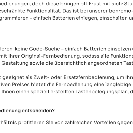
rnbedienungen, doch diese bringen oft Frust mit sich: 
chränkte Funktionalität. Das ist bei unserer bonremo
ogrammieren – einfach Batterien einlegen, einschalten u
ren, keine Code-Suche – einfach Batterien einsetzen 
mit Ihrer Original-Fernbedienung, sodass alle Funkti
Gestaltung sowie die übersichtlich angeordneten Taste
t geeignet als Zweit- oder Ersatzfernbedienung, um Ih
tiven Preises bietet die Fernbedienung eine langlebige 
n Ihnen einen speziell erstellten Tastenbelegungsplan, d
bedienung entscheiden?
ältnis profitieren Sie von zahlreichen Vorteilen geg