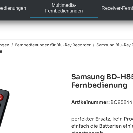
Multimedia-
bedienungen
Receiver-Fer
Fernbedienungen
ungen
Fernbedienungen für Blu-Ray Recorder
Samsung Blu-Ray 
ng
Samsung BD-H85
Fernbedienung
Artikelnummer:
BC2584
perfekter Ersatz, kein P
einfach die Batterien ein