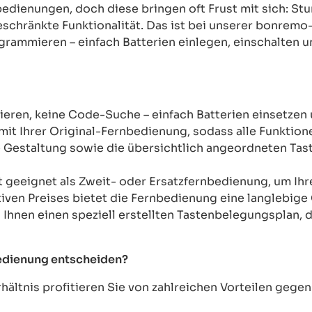
rnbedienungen, doch diese bringen oft Frust mit sich: 
chränkte Funktionalität. Das ist bei unserer bonremo
ogrammieren – einfach Batterien einlegen, einschalten u
ren, keine Code-Suche – einfach Batterien einsetzen 
mit Ihrer Original-Fernbedienung, sodass alle Funkti
Gestaltung sowie die übersichtlich angeordneten Taste
t geeignet als Zweit- oder Ersatzfernbedienung, um Ih
tiven Preises bietet die Fernbedienung eine langlebige 
n Ihnen einen speziell erstellten Tastenbelegungsplan, d
bedienung entscheiden?
ältnis profitieren Sie von zahlreichen Vorteilen geg