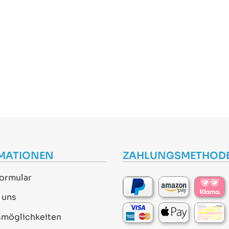
MATIONEN
ZAHLUNGSMETHOD
ormular
 uns
smöglichkeiten