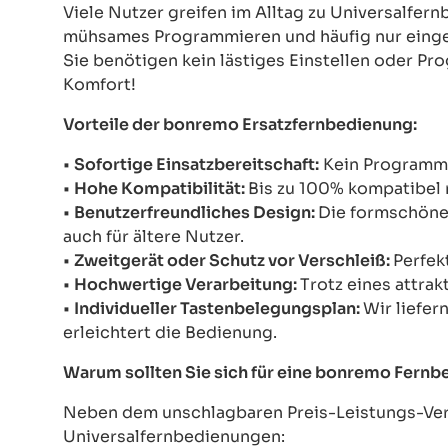
Viele Nutzer greifen im Alltag zu Universalfe
mühsames Programmieren und häufig nur einges
Sie benötigen kein lästiges Einstellen oder Pr
Komfort!
Vorteile der bonremo Ersatzfernbedienung:
•
Sofortige Einsatzbereitschaft:
Kein Programmie
•
Hohe Kompatibilität:
Bis zu 100% kompatibel 
•
Benutzerfreundliches Design:
Die formschöne 
auch für ältere Nutzer.
•
Zweitgerät oder Schutz vor Verschleiß:
Perfek
•
Hochwertige Verarbeitung:
Trotz eines attrak
•
Individueller Tastenbelegungsplan:
Wir liefer
erleichtert die Bedienung.
Warum sollten Sie sich für eine bonremo Fern
Neben dem unschlagbaren Preis-Leistungs-Verh
Universalfernbedienungen: