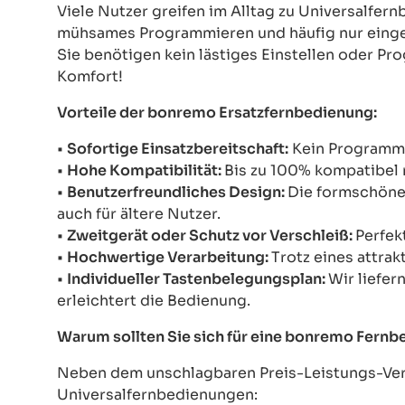
Viele Nutzer greifen im Alltag zu Universalfe
mühsames Programmieren und häufig nur einges
Sie benötigen kein lästiges Einstellen oder Pr
Komfort!
Vorteile der bonremo Ersatzfernbedienung:
•
Sofortige Einsatzbereitschaft:
Kein Programmie
•
Hohe Kompatibilität:
Bis zu 100% kompatibel 
•
Benutzerfreundliches Design:
Die formschöne 
auch für ältere Nutzer.
•
Zweitgerät oder Schutz vor Verschleiß:
Perfek
•
Hochwertige Verarbeitung:
Trotz eines attrak
•
Individueller Tastenbelegungsplan:
Wir liefer
erleichtert die Bedienung.
Warum sollten Sie sich für eine bonremo Fern
Neben dem unschlagbaren Preis-Leistungs-Verh
Universalfernbedienungen: