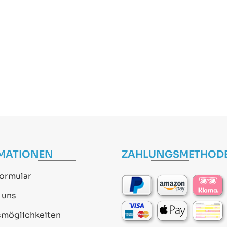
MATIONEN
ZAHLUNGSMETHOD
ormular
 uns
smöglichkeiten