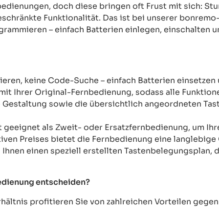
rnbedienungen, doch diese bringen oft Frust mit sich: 
chränkte Funktionalität. Das ist bei unserer bonremo
ogrammieren – einfach Batterien einlegen, einschalten u
ren, keine Code-Suche – einfach Batterien einsetzen 
mit Ihrer Original-Fernbedienung, sodass alle Funkti
Gestaltung sowie die übersichtlich angeordneten Taste
t geeignet als Zweit- oder Ersatzfernbedienung, um Ih
tiven Preises bietet die Fernbedienung eine langlebige 
n Ihnen einen speziell erstellten Tastenbelegungsplan, d
bedienung entscheiden?
ältnis profitieren Sie von zahlreichen Vorteilen geg