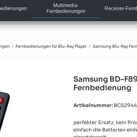
Multimedia-
bedienungen
Receiver-Fer
Fernbedienungen
ungen
Fernbedienungen für Blu-Ray Player
Samsung Blu-Ray Fer
Samsung BD-F89
Fernbedienung
Artikelnummer:
BC5294
perfekter Ersatz, kein P
einfach die Batterien ein