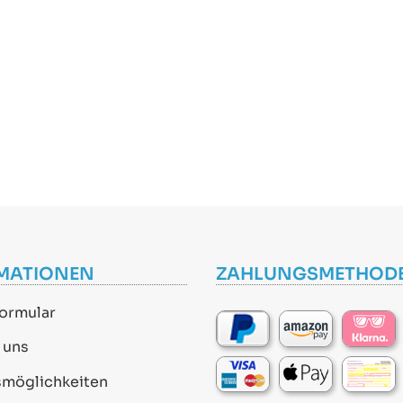
MATIONEN
ZAHLUNGSMETHOD
ormular
 uns
smöglichkeiten