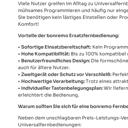
Viele Nutzer greifen im Alltag zu Universalfe
mühsames Programmieren und häufig nur einges
Sie benötigen kein lästiges Einstellen oder Pr
Komfort!
Vorteile der bonremo Ersatzfernbedienung:
•
Sofortige Einsatzbereitschaft:
Kein Programmie
•
Hohe Kompatibilität:
Bis zu 100% kompatibel 
•
Benutzerfreundliches Design:
Die formschöne 
auch für ältere Nutzer.
•
Zweitgerät oder Schutz vor Verschleiß:
Perfek
•
Hochwertige Verarbeitung:
Trotz eines attrak
•
Individueller Tastenbelegungsplan:
Wir liefer
erleichtert die Bedienung.
Warum sollten Sie sich für eine bonremo Fern
Neben dem unschlagbaren Preis-Leistungs-Verh
Universalfernbedienungen: