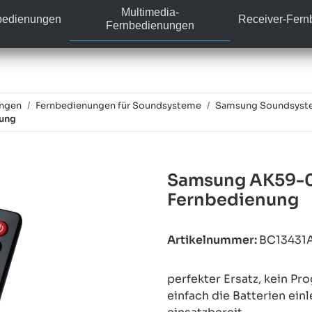
Multimedia-
bedienungen
Receiver-Fer
Fernbedienungen
ungen
Fernbedienungen für Soundsysteme
Samsung Soundsyst
nung
Samsung AK59-0
Fernbedienung
Artikelnummer:
BC13431
perfekter Ersatz, kein P
einfach die Batterien ein