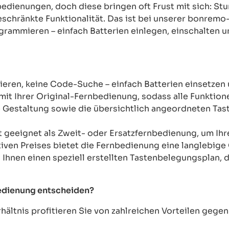
rnbedienungen, doch diese bringen oft Frust mit sich: 
chränkte Funktionalität. Das ist bei unserer bonremo
ogrammieren – einfach Batterien einlegen, einschalten u
ren, keine Code-Suche – einfach Batterien einsetzen 
mit Ihrer Original-Fernbedienung, sodass alle Funkti
Gestaltung sowie die übersichtlich angeordneten Taste
t geeignet als Zweit- oder Ersatzfernbedienung, um Ih
tiven Preises bietet die Fernbedienung eine langlebige 
n Ihnen einen speziell erstellten Tastenbelegungsplan, d
bedienung entscheiden?
ältnis profitieren Sie von zahlreichen Vorteilen geg