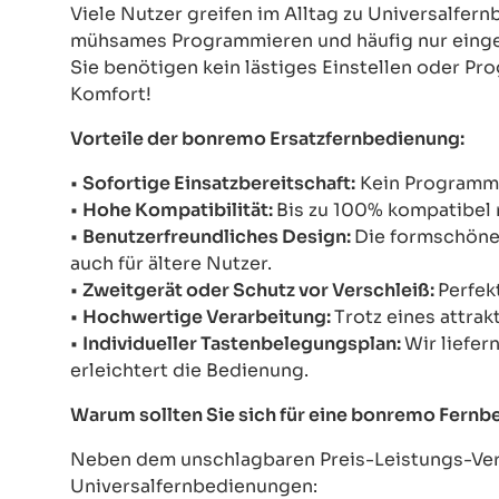
Viele Nutzer greifen im Alltag zu Universalfe
mühsames Programmieren und häufig nur einges
Sie benötigen kein lästiges Einstellen oder Pr
Komfort!
Vorteile der bonremo Ersatzfernbedienung:
•
Sofortige Einsatzbereitschaft:
Kein Programmie
•
Hohe Kompatibilität:
Bis zu 100% kompatibel 
•
Benutzerfreundliches Design:
Die formschöne 
auch für ältere Nutzer.
•
Zweitgerät oder Schutz vor Verschleiß:
Perfek
•
Hochwertige Verarbeitung:
Trotz eines attrak
•
Individueller Tastenbelegungsplan:
Wir liefer
erleichtert die Bedienung.
Warum sollten Sie sich für eine bonremo Fern
Neben dem unschlagbaren Preis-Leistungs-Verh
Universalfernbedienungen: