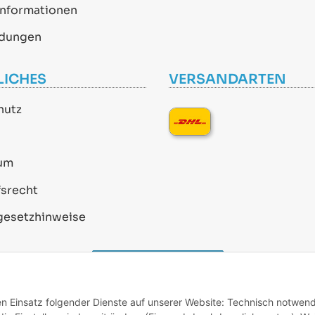
informationen
dungen
LICHES
VERSANDARTEN
hutz
um
srecht
gesetzhinweise
Vertrag widerrufen
den Einsatz folgender Dienste auf unserer Website: Technisch notwend
* Alle Preise inkl. gesetzlicher USt., zzgl.
Versand