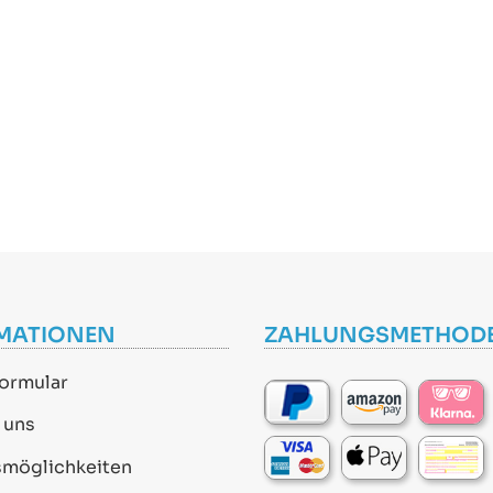
MATIONEN
ZAHLUNGSMETHOD
ormular
 uns
smöglichkeiten