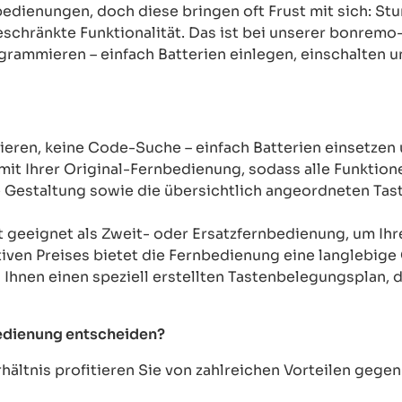
rnbedienungen, doch diese bringen oft Frust mit sich: 
chränkte Funktionalität. Das ist bei unserer bonremo
ogrammieren – einfach Batterien einlegen, einschalten u
ren, keine Code-Suche – einfach Batterien einsetzen 
mit Ihrer Original-Fernbedienung, sodass alle Funkti
Gestaltung sowie die übersichtlich angeordneten Taste
t geeignet als Zweit- oder Ersatzfernbedienung, um Ih
tiven Preises bietet die Fernbedienung eine langlebige 
n Ihnen einen speziell erstellten Tastenbelegungsplan, d
bedienung entscheiden?
ältnis profitieren Sie von zahlreichen Vorteilen geg