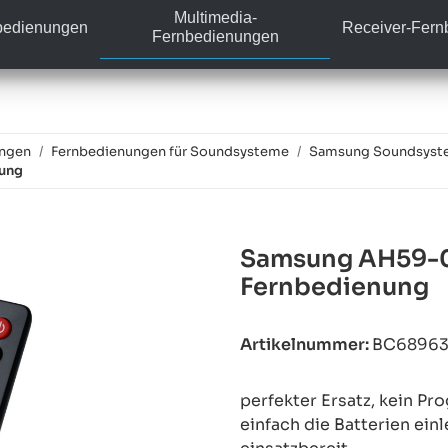
Multimedia-
bedienungen
Receiver-Fer
Fernbedienungen
ungen
Fernbedienungen für Soundsysteme
Samsung Soundsyst
nung
Samsung AH59-0
Fernbedienung
Artikelnummer:
BC6896
perfekter Ersatz, kein P
einfach die Batterien ein