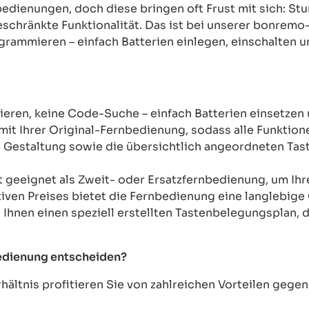
rnbedienungen, doch diese bringen oft Frust mit sich: 
chränkte Funktionalität. Das ist bei unserer bonremo
ogrammieren – einfach Batterien einlegen, einschalten u
ren, keine Code-Suche – einfach Batterien einsetzen 
mit Ihrer Original-Fernbedienung, sodass alle Funkti
Gestaltung sowie die übersichtlich angeordneten Taste
t geeignet als Zweit- oder Ersatzfernbedienung, um Ih
tiven Preises bietet die Fernbedienung eine langlebige 
n Ihnen einen speziell erstellten Tastenbelegungsplan, d
bedienung entscheiden?
ältnis profitieren Sie von zahlreichen Vorteilen geg