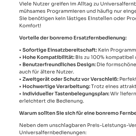
Viele Nutzer greifen im Alltag zu Universalfe
mühsames Programmieren und häufig nur einges
Sie benötigen kein lästiges Einstellen oder Pr
Komfort!
Vorteile der bonremo Ersatzfernbedienung:
•
Sofortige Einsatzbereitschaft:
Kein Programmie
•
Hohe Kompatibilität:
Bis zu 100% kompatibel 
•
Benutzerfreundliches Design:
Die formschöne 
auch für ältere Nutzer.
•
Zweitgerät oder Schutz vor Verschleiß:
Perfek
•
Hochwertige Verarbeitung:
Trotz eines attrak
•
Individueller Tastenbelegungsplan:
Wir liefer
erleichtert die Bedienung.
Warum sollten Sie sich für eine bonremo Fern
Neben dem unschlagbaren Preis-Leistungs-Verh
Universalfernbedienungen: