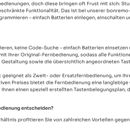
rnbedienungen, doch diese bringen oft Frust mit sich: 
chränkte Funktionalität. Das ist bei unserer bonremo
ogrammieren – einfach Batterien einlegen, einschalten u
ren, keine Code-Suche – einfach Batterien einsetzen 
mit Ihrer Original-Fernbedienung, sodass alle Funkti
Gestaltung sowie die übersichtlich angeordneten Taste
t geeignet als Zweit- oder Ersatzfernbedienung, um Ih
tiven Preises bietet die Fernbedienung eine langlebige 
n Ihnen einen speziell erstellten Tastenbelegungsplan, d
bedienung entscheiden?
ältnis profitieren Sie von zahlreichen Vorteilen geg