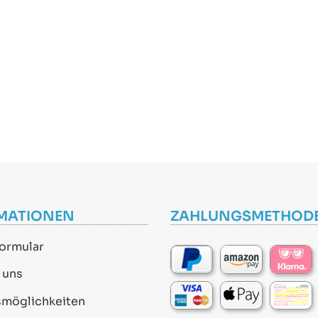
MATIONEN
ZAHLUNGSMETHOD
ormular
 uns
smöglichkeiten