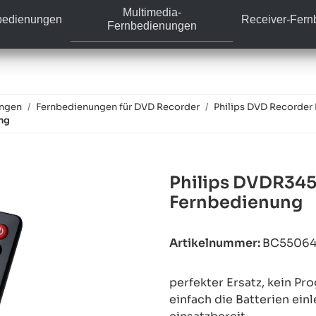
Multimedia-
bedienungen
Receiver-Fer
Fernbedienungen
ungen
Fernbedienungen für DVD Recorder
Philips DVD Recorder
ng
Philips DVDR345
Fernbedienung
Artikelnummer:
BC5506
perfekter Ersatz, kein P
einfach die Batterien ein