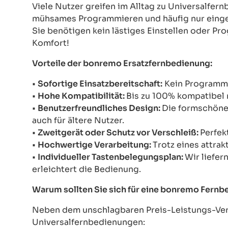
Viele Nutzer greifen im Alltag zu Universalfe
mühsames Programmieren und häufig nur einges
Sie benötigen kein lästiges Einstellen oder Pr
Komfort!
Vorteile der bonremo Ersatzfernbedienung:
•
Sofortige Einsatzbereitschaft:
Kein Programmie
•
Hohe Kompatibilität:
Bis zu 100% kompatibel 
•
Benutzerfreundliches Design:
Die formschöne 
auch für ältere Nutzer.
•
Zweitgerät oder Schutz vor Verschleiß:
Perfek
•
Hochwertige Verarbeitung:
Trotz eines attrak
•
Individueller Tastenbelegungsplan:
Wir liefer
erleichtert die Bedienung.
Warum sollten Sie sich für eine bonremo Fern
Neben dem unschlagbaren Preis-Leistungs-Verh
Universalfernbedienungen: