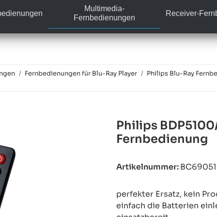
Multimedia-
bedienungen
Receiver-Fer
Fernbedienungen
ungen
Fernbedienungen für Blu-Ray Player
Philips Blu-Ray Fernb
Philips BDP5100
Fernbedienung
Artikelnummer:
BC6905
perfekter Ersatz, kein P
einfach die Batterien ein