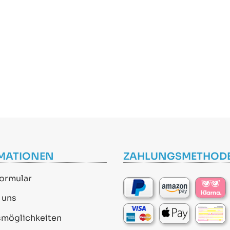
MATIONEN
ZAHLUNGSMETHOD
ormular
 uns
smöglichkeiten