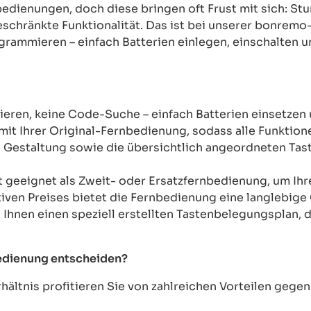
rnbedienungen, doch diese bringen oft Frust mit sich: 
chränkte Funktionalität. Das ist bei unserer bonremo
ogrammieren – einfach Batterien einlegen, einschalten u
ren, keine Code-Suche – einfach Batterien einsetzen 
mit Ihrer Original-Fernbedienung, sodass alle Funkti
Gestaltung sowie die übersichtlich angeordneten Taste
t geeignet als Zweit- oder Ersatzfernbedienung, um Ih
tiven Preises bietet die Fernbedienung eine langlebige 
n Ihnen einen speziell erstellten Tastenbelegungsplan, d
bedienung entscheiden?
ältnis profitieren Sie von zahlreichen Vorteilen geg