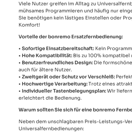
Viele Nutzer greifen im Alltag zu Universalfe
mühsames Programmieren und häufig nur einges
Sie benötigen kein lästiges Einstellen oder Pr
Komfort!
Vorteile der bonremo Ersatzfernbedienung:
•
Sofortige Einsatzbereitschaft:
Kein Programmie
•
Hohe Kompatibilität:
Bis zu 100% kompatibel 
•
Benutzerfreundliches Design:
Die formschöne 
auch für ältere Nutzer.
•
Zweitgerät oder Schutz vor Verschleiß:
Perfek
•
Hochwertige Verarbeitung:
Trotz eines attrak
•
Individueller Tastenbelegungsplan:
Wir liefer
erleichtert die Bedienung.
Warum sollten Sie sich für eine bonremo Fern
Neben dem unschlagbaren Preis-Leistungs-Verh
Universalfernbedienungen: