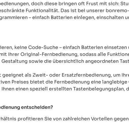
rnbedienungen, doch diese bringen oft Frust mit sich: 
chränkte Funktionalität. Das ist bei unserer bonremo
ogrammieren – einfach Batterien einlegen, einschalten u
ren, keine Code-Suche – einfach Batterien einsetzen 
mit Ihrer Original-Fernbedienung, sodass alle Funkti
Gestaltung sowie die übersichtlich angeordneten Taste
t geeignet als Zweit- oder Ersatzfernbedienung, um Ih
tiven Preises bietet die Fernbedienung eine langlebige 
n Ihnen einen speziell erstellten Tastenbelegungsplan, d
bedienung entscheiden?
ältnis profitieren Sie von zahlreichen Vorteilen geg