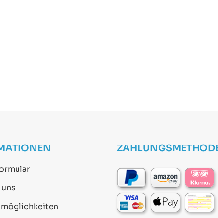
MATIONEN
ZAHLUNGSMETHOD
ormular
 uns
smöglichkeiten