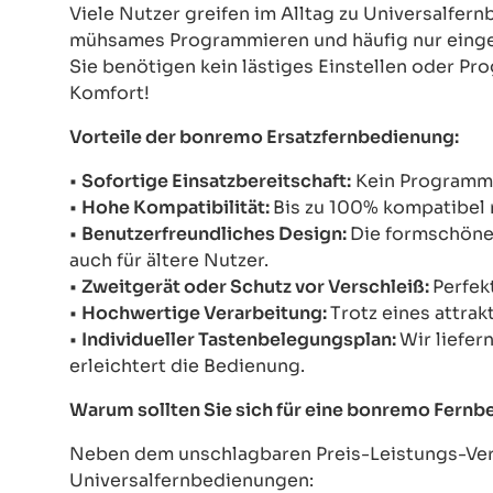
Viele Nutzer greifen im Alltag zu Universalfe
mühsames Programmieren und häufig nur einges
Sie benötigen kein lästiges Einstellen oder Pr
Komfort!
Vorteile der bonremo Ersatzfernbedienung:
•
Sofortige Einsatzbereitschaft:
Kein Programmie
•
Hohe Kompatibilität:
Bis zu 100% kompatibel 
•
Benutzerfreundliches Design:
Die formschöne 
auch für ältere Nutzer.
•
Zweitgerät oder Schutz vor Verschleiß:
Perfek
•
Hochwertige Verarbeitung:
Trotz eines attrak
•
Individueller Tastenbelegungsplan:
Wir liefer
erleichtert die Bedienung.
Warum sollten Sie sich für eine bonremo Fern
Neben dem unschlagbaren Preis-Leistungs-Verh
Universalfernbedienungen: