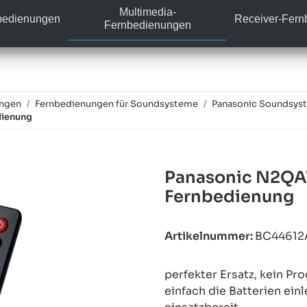
Multimedia-
bedienungen
Receiver-Fer
Fernbedienungen
ungen
Fernbedienungen für Soundsysteme
Panasonic Soundsys
dienung
Panasonic N2QA
Fernbedienung
Artikelnummer:
BC44612
perfekter Ersatz, kein P
einfach die Batterien ein