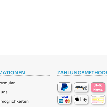
MATIONEN
ZAHLUNGSMETHOD
ormular
 uns
smöglichkeiten