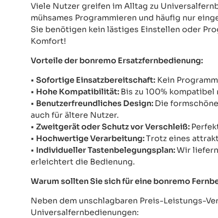
Viele Nutzer greifen im Alltag zu Universalfe
mühsames Programmieren und häufig nur einges
Sie benötigen kein lästiges Einstellen oder Pr
Komfort!
Vorteile der bonremo Ersatzfernbedienung:
•
Sofortige Einsatzbereitschaft:
Kein Programmie
•
Hohe Kompatibilität:
Bis zu 100% kompatibel 
•
Benutzerfreundliches Design:
Die formschöne 
auch für ältere Nutzer.
•
Zweitgerät oder Schutz vor Verschleiß:
Perfek
•
Hochwertige Verarbeitung:
Trotz eines attrak
•
Individueller Tastenbelegungsplan:
Wir liefer
erleichtert die Bedienung.
Warum sollten Sie sich für eine bonremo Fern
Neben dem unschlagbaren Preis-Leistungs-Verh
Universalfernbedienungen: