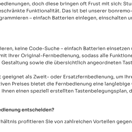
rnbedienungen, doch diese bringen oft Frust mit sich: 
chränkte Funktionalität. Das ist bei unserer bonremo
ogrammieren – einfach Batterien einlegen, einschalten u
ren, keine Code-Suche – einfach Batterien einsetzen 
mit Ihrer Original-Fernbedienung, sodass alle Funkti
Gestaltung sowie die übersichtlich angeordneten Taste
t geeignet als Zweit- oder Ersatzfernbedienung, um Ih
tiven Preises bietet die Fernbedienung eine langlebige 
n Ihnen einen speziell erstellten Tastenbelegungsplan, d
bedienung entscheiden?
ältnis profitieren Sie von zahlreichen Vorteilen geg