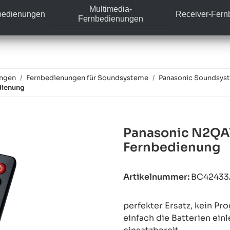
Multimedia-
bedienungen
Receiver-Fer
Fernbedienungen
ungen
Fernbedienungen für Soundsysteme
Panasonic Soundsys
dienung
Panasonic N2QA
Fernbedienung
Artikelnummer:
BC42433
perfekter Ersatz, kein P
einfach die Batterien ein