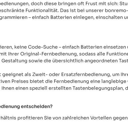
rnbedienungen, doch diese bringen oft Frust mit sich: 
chränkte Funktionalität. Das ist bei unserer bonremo
ogrammieren – einfach Batterien einlegen, einschalten u
ren, keine Code-Suche – einfach Batterien einsetzen 
mit Ihrer Original-Fernbedienung, sodass alle Funkti
Gestaltung sowie die übersichtlich angeordneten Taste
t geeignet als Zweit- oder Ersatzfernbedienung, um Ih
tiven Preises bietet die Fernbedienung eine langlebige 
n Ihnen einen speziell erstellten Tastenbelegungsplan, d
bedienung entscheiden?
ältnis profitieren Sie von zahlreichen Vorteilen geg