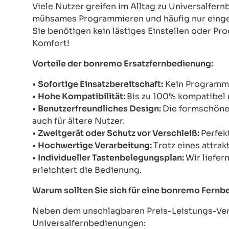
Viele Nutzer greifen im Alltag zu Universalfe
mühsames Programmieren und häufig nur einges
Sie benötigen kein lästiges Einstellen oder Pr
Komfort!
Vorteile der bonremo Ersatzfernbedienung:
•
Sofortige Einsatzbereitschaft:
Kein Programmie
•
Hohe Kompatibilität:
Bis zu 100% kompatibel 
•
Benutzerfreundliches Design:
Die formschöne 
auch für ältere Nutzer.
•
Zweitgerät oder Schutz vor Verschleiß:
Perfek
•
Hochwertige Verarbeitung:
Trotz eines attrak
•
Individueller Tastenbelegungsplan:
Wir liefer
erleichtert die Bedienung.
Warum sollten Sie sich für eine bonremo Fern
Neben dem unschlagbaren Preis-Leistungs-Verh
Universalfernbedienungen: