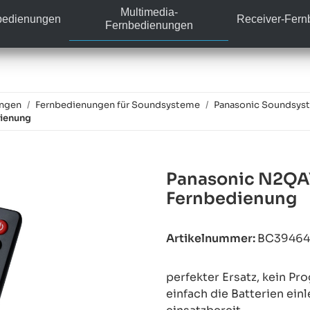
Multimedia-
bedienungen
Receiver-Fer
Fernbedienungen
ungen
Fernbedienungen für Soundsysteme
Panasonic Soundsys
ienung
Panasonic N2QA
Fernbedienung
Artikelnummer:
BC3946
perfekter Ersatz, kein P
einfach die Batterien ein