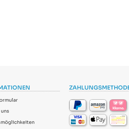
MATIONEN
ZAHLUNGSMETHOD
ormular
 uns
smöglichkeiten