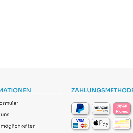
MATIONEN
ZAHLUNGSMETHOD
ormular
 uns
smöglichkeiten