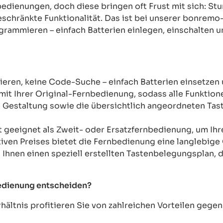
rnbedienungen, doch diese bringen oft Frust mit sich: 
chränkte Funktionalität. Das ist bei unserer bonremo
ogrammieren – einfach Batterien einlegen, einschalten u
ren, keine Code-Suche – einfach Batterien einsetzen 
mit Ihrer Original-Fernbedienung, sodass alle Funkti
Gestaltung sowie die übersichtlich angeordneten Taste
t geeignet als Zweit- oder Ersatzfernbedienung, um Ih
tiven Preises bietet die Fernbedienung eine langlebige 
n Ihnen einen speziell erstellten Tastenbelegungsplan, d
bedienung entscheiden?
ältnis profitieren Sie von zahlreichen Vorteilen geg