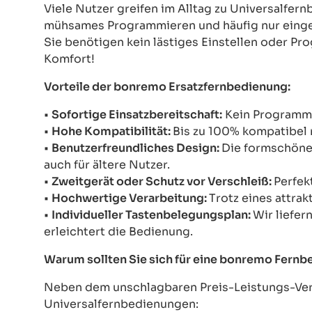
Viele Nutzer greifen im Alltag zu Universalfe
mühsames Programmieren und häufig nur einges
Sie benötigen kein lästiges Einstellen oder Pr
Komfort!
Vorteile der bonremo Ersatzfernbedienung:
•
Sofortige Einsatzbereitschaft:
Kein Programmie
•
Hohe Kompatibilität:
Bis zu 100% kompatibel 
•
Benutzerfreundliches Design:
Die formschöne 
auch für ältere Nutzer.
•
Zweitgerät oder Schutz vor Verschleiß:
Perfek
•
Hochwertige Verarbeitung:
Trotz eines attrak
•
Individueller Tastenbelegungsplan:
Wir liefer
erleichtert die Bedienung.
Warum sollten Sie sich für eine bonremo Fern
Neben dem unschlagbaren Preis-Leistungs-Verh
Universalfernbedienungen: