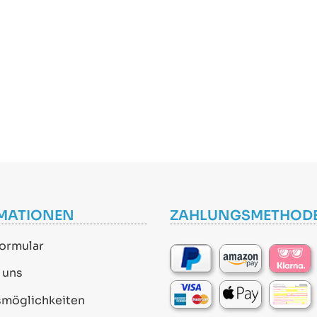
MATIONEN
ZAHLUNGSMETHOD
ormular
 uns
smöglichkeiten