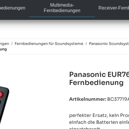
Multimedia-
bedienungen
Receiver-Fer
Fernbedienungen
ungen
Fernbedienungen für Soundsysteme
Panasonic Soundsys
nung
Panasonic EUR76
Fernbedienung
Artikelnummer:
BC37719
perfekter Ersatz, kein P
einfach die Batterien ein