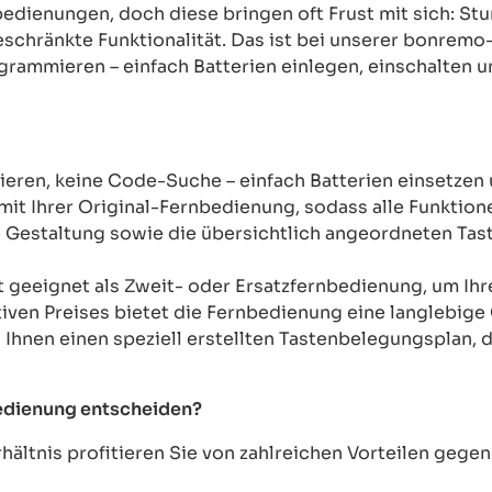
rnbedienungen, doch diese bringen oft Frust mit sich: 
chränkte Funktionalität. Das ist bei unserer bonremo
ogrammieren – einfach Batterien einlegen, einschalten u
ren, keine Code-Suche – einfach Batterien einsetzen 
mit Ihrer Original-Fernbedienung, sodass alle Funkti
Gestaltung sowie die übersichtlich angeordneten Taste
t geeignet als Zweit- oder Ersatzfernbedienung, um Ih
tiven Preises bietet die Fernbedienung eine langlebige 
n Ihnen einen speziell erstellten Tastenbelegungsplan, d
bedienung entscheiden?
ältnis profitieren Sie von zahlreichen Vorteilen geg