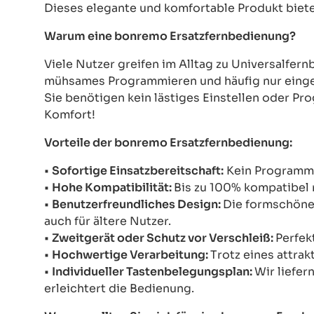
Dieses elegante und komfortable Produkt bietet
Warum eine bonremo Ersatzfernbedienung?
Viele Nutzer greifen im Alltag zu Universalfe
mühsames Programmieren und häufig nur einges
Sie benötigen kein lästiges Einstellen oder Pr
Komfort!
Vorteile der bonremo Ersatzfernbedienung:
•
Sofortige Einsatzbereitschaft:
Kein Programmie
•
Hohe Kompatibilität:
Bis zu 100% kompatibel 
•
Benutzerfreundliches Design:
Die formschöne 
auch für ältere Nutzer.
•
Zweitgerät oder Schutz vor Verschleiß:
Perfek
•
Hochwertige Verarbeitung:
Trotz eines attrak
•
Individueller Tastenbelegungsplan:
Wir liefer
erleichtert die Bedienung.