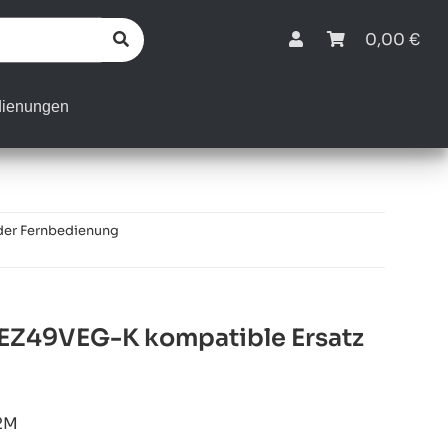
0,00 €
dienungen
der Fernbedienung
EZ49VEG-K kompatible Ersatz
2M