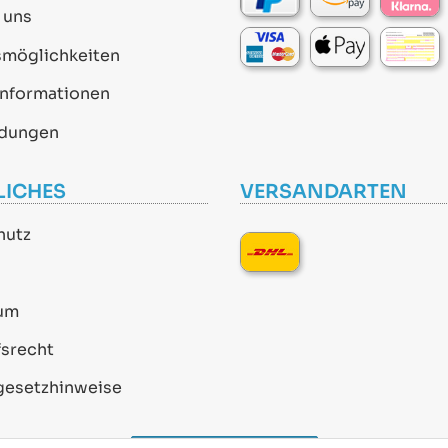
 uns
smöglichkeiten
informationen
dungen
LICHES
VERSANDARTEN
hutz
um
srecht
gesetzhinweise