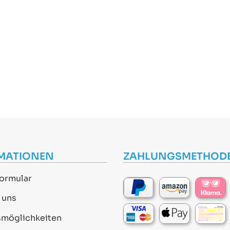
MATIONEN
ZAHLUNGSMETHOD
ormular
 uns
smöglichkeiten