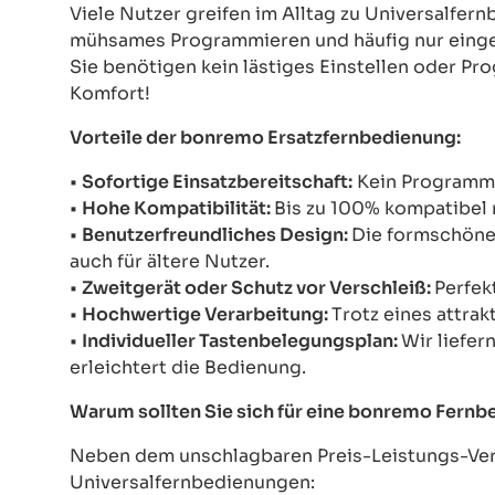
Viele Nutzer greifen im Alltag zu Universalfe
mühsames Programmieren und häufig nur einges
Sie benötigen kein lästiges Einstellen oder Pr
Komfort!
Vorteile der bonremo Ersatzfernbedienung:
•
Sofortige Einsatzbereitschaft:
Kein Programmie
•
Hohe Kompatibilität:
Bis zu 100% kompatibel 
•
Benutzerfreundliches Design:
Die formschöne 
auch für ältere Nutzer.
•
Zweitgerät oder Schutz vor Verschleiß:
Perfek
•
Hochwertige Verarbeitung:
Trotz eines attrak
•
Individueller Tastenbelegungsplan:
Wir liefer
erleichtert die Bedienung.
Warum sollten Sie sich für eine bonremo Fern
Neben dem unschlagbaren Preis-Leistungs-Verh
Universalfernbedienungen: