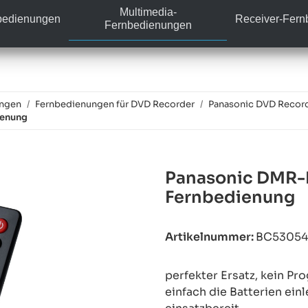
Multimedia-
bedienungen
Receiver-Fer
Fernbedienungen
ungen
Fernbedienungen für DVD Recorder
Panasonic DVD Recor
ienung
Panasonic DMR-E
Fernbedienung
Artikelnummer:
BC5305
perfekter Ersatz, kein P
einfach die Batterien ein