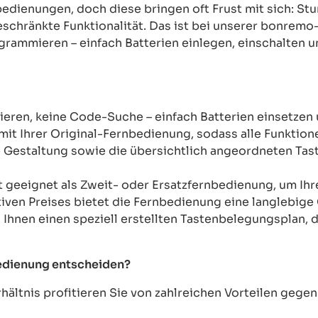
rnbedienungen, doch diese bringen oft Frust mit sich: 
chränkte Funktionalität. Das ist bei unserer bonremo
ogrammieren – einfach Batterien einlegen, einschalten u
ren, keine Code-Suche – einfach Batterien einsetzen 
mit Ihrer Original-Fernbedienung, sodass alle Funkti
Gestaltung sowie die übersichtlich angeordneten Taste
t geeignet als Zweit- oder Ersatzfernbedienung, um Ih
tiven Preises bietet die Fernbedienung eine langlebige 
n Ihnen einen speziell erstellten Tastenbelegungsplan, d
bedienung entscheiden?
ältnis profitieren Sie von zahlreichen Vorteilen geg