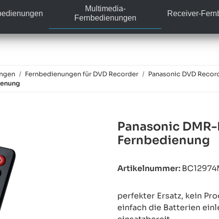
Multimedia-
bedienungen
Receiver-Fer
Fernbedienungen
ungen
Fernbedienungen für DVD Recorder
Panasonic DVD Recor
ienung
Panasonic DMR-E
Fernbedienung
Artikelnummer:
BC12974
perfekter Ersatz, kein P
einfach die Batterien ein