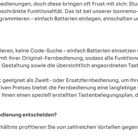
rnbedienungen, doch diese bringen oft Frust mit sich: 
chränkte Funktionalität. Das ist bei unserer bonremo
ogrammieren – einfach Batterien einlegen, einschalten u
ren, keine Code-Suche – einfach Batterien einsetzen 
mit Ihrer Original-Fernbedienung, sodass alle Funkti
Gestaltung sowie die übersichtlich angeordneten Taste
t geeignet als Zweit- oder Ersatzfernbedienung, um Ih
tiven Preises bietet die Fernbedienung eine langlebige 
n Ihnen einen speziell erstellten Tastenbelegungsplan, d
bedienung entscheiden?
ältnis profitieren Sie von zahlreichen Vorteilen geg