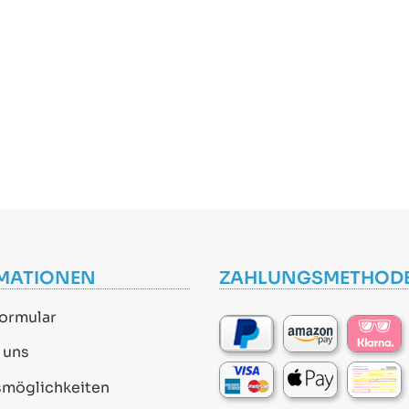
MATIONEN
ZAHLUNGSMETHOD
ormular
 uns
smöglichkeiten