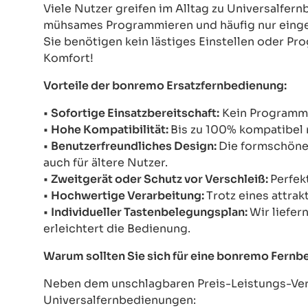
Viele Nutzer greifen im Alltag zu Universalfe
mühsames Programmieren und häufig nur einges
Sie benötigen kein lästiges Einstellen oder Pr
Komfort!
Vorteile der bonremo Ersatzfernbedienung:
•
Sofortige Einsatzbereitschaft:
Kein Programmie
•
Hohe Kompatibilität:
Bis zu 100% kompatibel 
•
Benutzerfreundliches Design:
Die formschöne 
auch für ältere Nutzer.
•
Zweitgerät oder Schutz vor Verschleiß:
Perfek
•
Hochwertige Verarbeitung:
Trotz eines attrak
•
Individueller Tastenbelegungsplan:
Wir liefer
erleichtert die Bedienung.
Warum sollten Sie sich für eine bonremo Fern
Neben dem unschlagbaren Preis-Leistungs-Verh
Universalfernbedienungen: