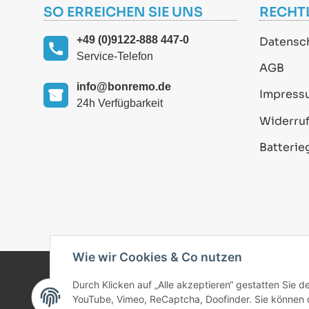
SO ERREICHEN SIE UNS
RECHT
+49 (0)9122-888 447-0
Datensc
Service-Telefon
AGB
info@bonremo.de
Impress
24h Verfügbarkeit
Widerruf
Batterie
Wie wir Cookies & Co nutzen
Durch Klicken auf „Alle akzeptieren“ gestatten Sie 
© 2025 bonremo.de. Alle Rechte vorbehalten.
YouTube, Vimeo, ReCaptcha, Doofinder. Sie können di