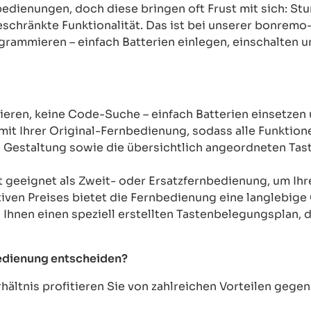
rnbedienungen, doch diese bringen oft Frust mit sich: 
chränkte Funktionalität. Das ist bei unserer bonremo
ogrammieren – einfach Batterien einlegen, einschalten u
ren, keine Code-Suche – einfach Batterien einsetzen 
mit Ihrer Original-Fernbedienung, sodass alle Funkti
Gestaltung sowie die übersichtlich angeordneten Taste
t geeignet als Zweit- oder Ersatzfernbedienung, um Ih
tiven Preises bietet die Fernbedienung eine langlebige 
n Ihnen einen speziell erstellten Tastenbelegungsplan, d
bedienung entscheiden?
ältnis profitieren Sie von zahlreichen Vorteilen geg