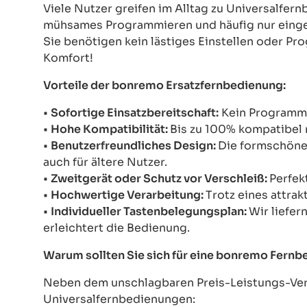
Viele Nutzer greifen im Alltag zu Universalfe
mühsames Programmieren und häufig nur einges
Sie benötigen kein lästiges Einstellen oder Pr
Komfort!
Vorteile der bonremo Ersatzfernbedienung:
•
Sofortige Einsatzbereitschaft:
Kein Programmie
•
Hohe Kompatibilität:
Bis zu 100% kompatibel 
•
Benutzerfreundliches Design:
Die formschöne 
auch für ältere Nutzer.
•
Zweitgerät oder Schutz vor Verschleiß:
Perfek
•
Hochwertige Verarbeitung:
Trotz eines attrak
•
Individueller Tastenbelegungsplan:
Wir liefer
erleichtert die Bedienung.
Warum sollten Sie sich für eine bonremo Fern
Neben dem unschlagbaren Preis-Leistungs-Verh
Universalfernbedienungen: