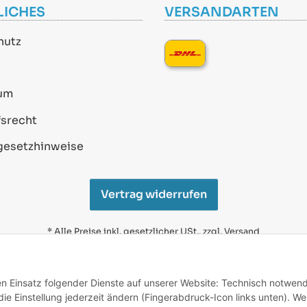
LICHES
VERSANDARTEN
hutz
um
srecht
gesetzhinweise
Vertrag widerrufen
* Alle Preise inkl. gesetzlicher USt., zzgl.
Versand
Alle verwendeten Markennamen u. Bezeichnungen sind
eingetragene Warenzeichen u. Marken der jeweiligen
den Einsatz folgender Dienste auf unserer Website: Technisch notwend
Eigentümer. Sie dienen nur zur Verdeutlichung der
e Einstellung jederzeit ändern (Fingerabdruck-Icon links unten). We
Kompatibilität unserer Produkte mit den Produkten