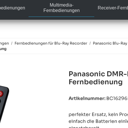
Multimedia-
bedienungen
Receiver-Fer
Fernbedienungen
ungen
Fernbedienungen für Blu-Ray Recorder
Panasonic Blu-Ray
nung
Panasonic DMR-B
Fernbedienung
Artikelnummer:
BC1629
perfekter Ersatz, kein P
einfach die Batterien ein