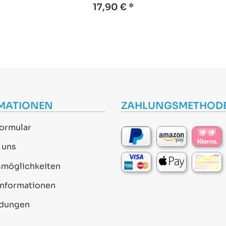
kompatible Ersatz
17,90 €
*
Fernbedienung
MATIONEN
ZAHLUNGSMETHOD
ormular
 uns
smöglichkeiten
informationen
dungen