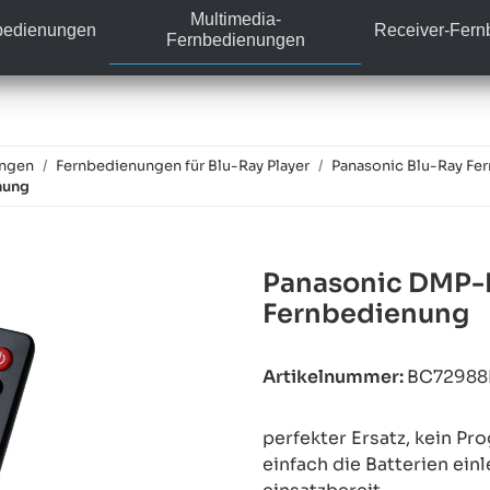
Multimedia-
bedienungen
Receiver-Fer
Fernbedienungen
ungen
Fernbedienungen für Blu-Ray Player
Panasonic Blu-Ray Fe
nung
Panasonic DMP-
Fernbedienung
Artikelnummer:
BC7298
perfekter Ersatz, kein P
einfach die Batterien ein