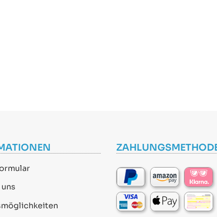
MATIONEN
ZAHLUNGSMETHOD
ormular
 uns
smöglichkeiten