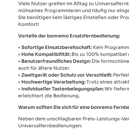
Viele Nutzer greifen im Alltag zu Universalfe
mühsames Programmieren und häufig nur einges
Sie benötigen kein lästiges Einstellen oder Pr
Komfort!
Vorteile der bonremo Ersatzfernbedienung:
•
Sofortige Einsatzbereitschaft:
Kein Programmie
•
Hohe Kompatibilität:
Bis zu 100% kompatibel 
•
Benutzerfreundliches Design:
Die formschöne 
auch für ältere Nutzer.
•
Zweitgerät oder Schutz vor Verschleiß:
Perfek
•
Hochwertige Verarbeitung:
Trotz eines attrak
•
Individueller Tastenbelegungsplan:
Wir liefer
erleichtert die Bedienung.
Warum sollten Sie sich für eine bonremo Fern
Neben dem unschlagbaren Preis-Leistungs-Verh
Universalfernbedienungen: