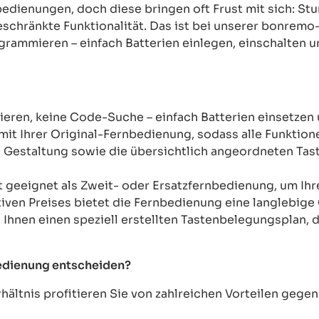
rnbedienungen, doch diese bringen oft Frust mit sich: 
chränkte Funktionalität. Das ist bei unserer bonremo
ogrammieren – einfach Batterien einlegen, einschalten u
ren, keine Code-Suche – einfach Batterien einsetzen 
mit Ihrer Original-Fernbedienung, sodass alle Funkti
Gestaltung sowie die übersichtlich angeordneten Taste
t geeignet als Zweit- oder Ersatzfernbedienung, um Ih
tiven Preises bietet die Fernbedienung eine langlebige 
n Ihnen einen speziell erstellten Tastenbelegungsplan, d
bedienung entscheiden?
ältnis profitieren Sie von zahlreichen Vorteilen geg