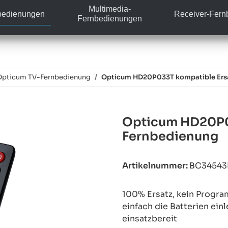
Multimedia-
bedienungen
Receiver-Fer
Fernbedienungen
Opticum TV-Fernbedienung
Opticum HD20P033T kompatible Ersa
Opticum HD20P0
Fernbedienung
Artikelnummer:
BC34543
100% Ersatz, kein Progra
einfach die Batterien ein
einsatzbereit