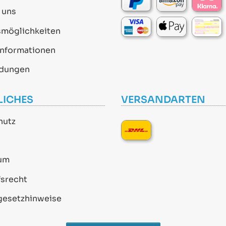
 uns
smöglichkeiten
informationen
dungen
LICHES
VERSANDARTEN
hutz
um
srecht
gesetzhinweise