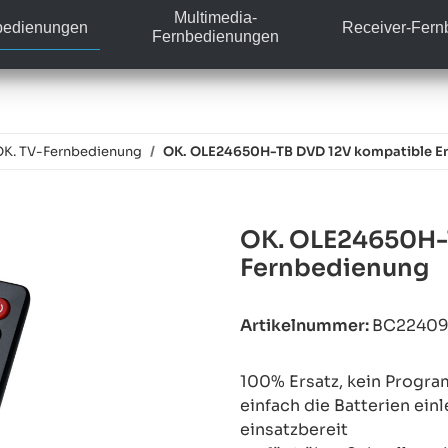
Multimedia-
bedienungen
Receiver-Fer
Fernbedienungen
OK. TV-Fernbedienung
OK. OLE24650H-TB DVD 12V kompatible Er
OK. OLE24650H-T
Fernbedienung
Artikelnummer:
BC2240
100% Ersatz, kein Progra
einfach die Batterien ein
einsatzbereit