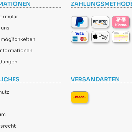
MATIONEN
ZAHLUNGSMETHOD
ormular
 uns
smöglichkeiten
informationen
dungen
LICHES
VERSANDARTEN
hutz
um
srecht