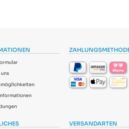
MATIONEN
ZAHLUNGSMETHOD
ormular
 uns
smöglichkeiten
informationen
dungen
LICHES
VERSANDARTEN