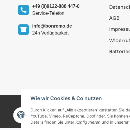
+49 (0)9122-888 447-0
Datensc
Service-Telefon
AGB
info@bonremo.de
Impress
24h Verfügbarkeit
Widerruf
Batterie
Wie wir Cookies & Co nutzen
Durch Klicken auf „Alle akzeptieren“ gestatten Sie 
© 2025 bonremo.de. Alle Rechte vorbehalten.
YouTube, Vimeo, ReCaptcha, Doofinder. Sie können di
Details finden Sie unter
Konfigurieren
und in unserer