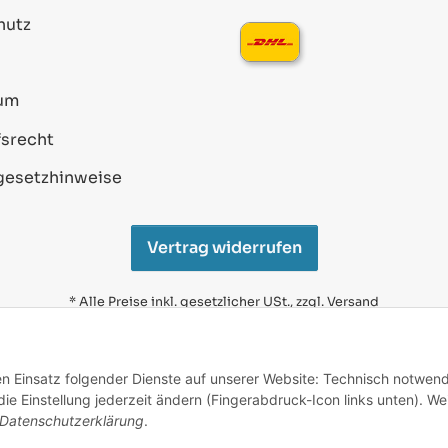
hutz
um
srecht
gesetzhinweise
Vertrag widerrufen
* Alle Preise inkl. gesetzlicher USt., zzgl.
Versand
Alle verwendeten Markennamen u. Bezeichnungen sind
eingetragene Warenzeichen u. Marken der jeweiligen
den Einsatz folgender Dienste auf unserer Website: Technisch notwend
Eigentümer. Sie dienen nur zur Verdeutlichung der
e Einstellung jederzeit ändern (Fingerabdruck-Icon links unten). We
Kompatibilität unserer Produkte mit den Produkten
verschiedener Hersteller.
Datenschutzerklärung
.