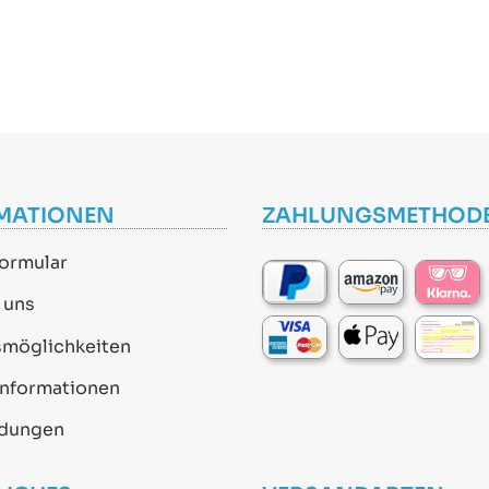
MATIONEN
ZAHLUNGSMETHOD
ormular
 uns
smöglichkeiten
informationen
dungen