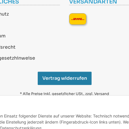
LICHES
VERSANDARTEN
hutz
um
srecht
gesetzhinweise
Vertrag widerrufen
* Alle Preise inkl. gesetzlicher USt., zzgl.
Versand
Alle verwendeten Markennamen u. Bezeichnungen sind
eingetragene Warenzeichen u. Marken der jeweiligen
den Einsatz folgender Dienste auf unserer Website: Technisch notwend
Eigentümer. Sie dienen nur zur Verdeutlichung der
e Einstellung jederzeit ändern (Fingerabdruck-Icon links unten). We
Kompatibilität unserer Produkte mit den Produkten
verschiedener Hersteller.
Datenschutzerklärung
.