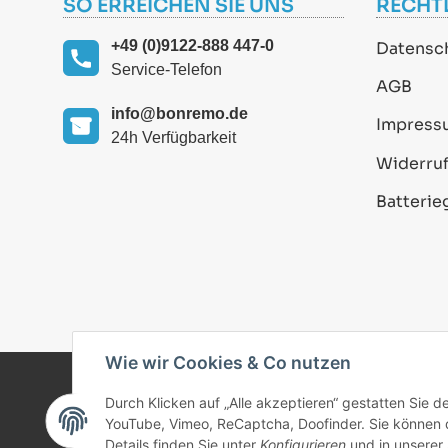
SO ERREICHEN SIE UNS
RECHT
+49 (0)9122-888 447-0
Datensc
Service-Telefon
AGB
info@bonremo.de
Impress
24h Verfügbarkeit
Widerruf
Batterie
Wie wir Cookies & Co nutzen
Durch Klicken auf „Alle akzeptieren“ gestatten Sie 
© 2025 bonremo.de. Alle Rechte vorbehalten.
YouTube, Vimeo, ReCaptcha, Doofinder. Sie können di
Details finden Sie unter
Konfigurieren
und in unserer