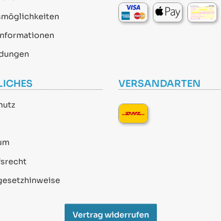
smöglichkeiten
informationen
dungen
LICHES
VERSANDARTEN
hutz
um
srecht
gesetzhinweise
Vertrag widerrufen