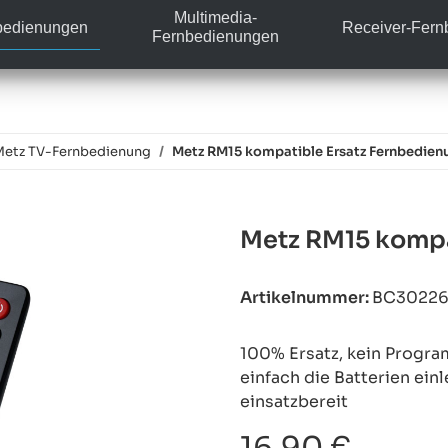
Multimedia-
bedienungen
Receiver-Fer
Fernbedienungen
Metz TV-Fernbedienung
Metz RM15 kompatible Ersatz Fernbedien
Metz RM15 kompa
Artikelnummer:
BC3022
100% Ersatz, kein Progra
einfach die Batterien ein
einsatzbereit