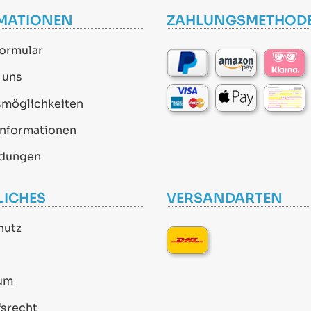
MATIONEN
ZAHLUNGSMETHOD
ormular
 uns
smöglichkeiten
informationen
dungen
LICHES
VERSANDARTEN
hutz
um
srecht