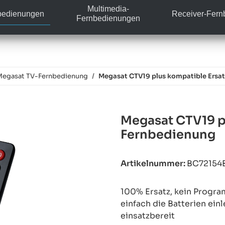
Multimedia-
bedienungen
Receiver-Fer
Fernbedienungen
Megasat TV-Fernbedienung
Megasat CTV19 plus kompatible Ersat
Megasat CTV19 p
Fernbedienung
Artikelnummer:
BC72154
100% Ersatz, kein Progra
einfach die Batterien ein
einsatzbereit