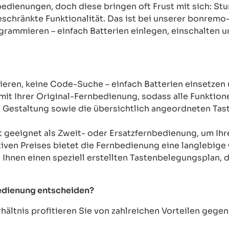
rnbedienungen, doch diese bringen oft Frust mit sich: 
chränkte Funktionalität. Das ist bei unserer bonremo
ogrammieren – einfach Batterien einlegen, einschalten u
ren, keine Code-Suche – einfach Batterien einsetzen 
mit Ihrer Original-Fernbedienung, sodass alle Funkti
Gestaltung sowie die übersichtlich angeordneten Taste
t geeignet als Zweit- oder Ersatzfernbedienung, um Ih
tiven Preises bietet die Fernbedienung eine langlebige 
n Ihnen einen speziell erstellten Tastenbelegungsplan, d
bedienung entscheiden?
ältnis profitieren Sie von zahlreichen Vorteilen geg