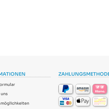
MATIONEN
ZAHLUNGSMETHOD
ormular
 uns
smöglichkeiten