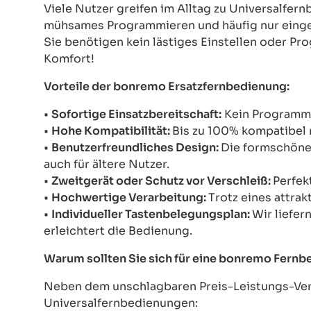
Viele Nutzer greifen im Alltag zu Universalfe
mühsames Programmieren und häufig nur einges
Sie benötigen kein lästiges Einstellen oder Pr
Komfort!
Vorteile der bonremo Ersatzfernbedienung:
•
Sofortige Einsatzbereitschaft:
Kein Programmie
•
Hohe Kompatibilität:
Bis zu 100% kompatibel 
•
Benutzerfreundliches Design:
Die formschöne 
auch für ältere Nutzer.
•
Zweitgerät oder Schutz vor Verschleiß:
Perfek
•
Hochwertige Verarbeitung:
Trotz eines attrak
•
Individueller Tastenbelegungsplan:
Wir liefer
erleichtert die Bedienung.
Warum sollten Sie sich für eine bonremo Fern
Neben dem unschlagbaren Preis-Leistungs-Verh
Universalfernbedienungen: