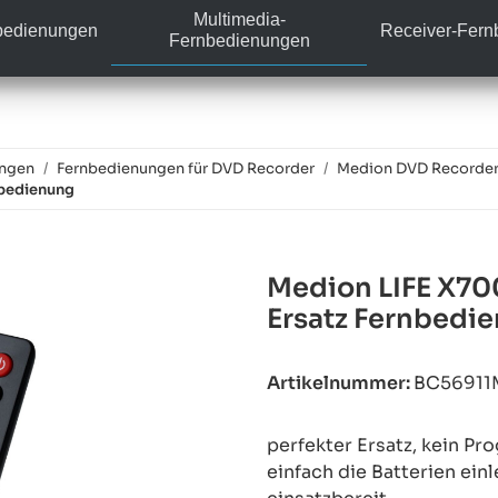
Multimedia-
bedienungen
Receiver-Fer
Fernbedienungen
ungen
Fernbedienungen für DVD Recorder
Medion DVD Recorder
nbedienung
Medion LIFE X7
Ersatz Fernbedi
Artikelnummer:
BC56911
perfekter Ersatz, kein P
einfach die Batterien ein