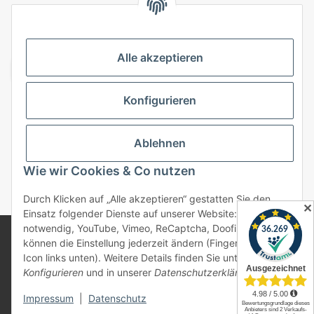
VERSANDARTEN
Alle akzeptieren
Konfigurieren
Top Kategorien
Ablehnen
Vertrag widerrufen
Wie wir Cookies & Co nutzen
* Alle Preise inkl. gesetzlicher USt., zzgl.
Versand
Durch Klicken auf „Alle akzeptieren“ gestatten Sie den
✕
Einsatz folgender Dienste auf unserer Website: Technisch
notwendig, YouTube, Vimeo, ReCaptcha, Doofinder. Sie
© 2025 bonremo.de. Alle Rechte vorbehalten.
können die Einstellung jederzeit ändern (Fingerabdruck-
Alle verwendeten Markennamen u. Bezeichnungen sind
Icon links unten). Weitere Details finden Sie unter
eingetragene Warenzeichen u. Marken der jeweiligen
Konfigurieren
und in unserer
Datenschutzerklärung
.
Eigentümer. Sie dienen nur zur Verdeutlichung der
Kompatibilität unserer Produkte mit den Produkten
verschiedener Hersteller.
Impressum
|
Datenschutz