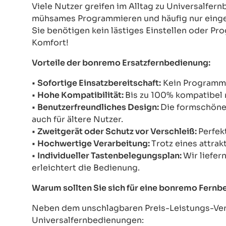
Viele Nutzer greifen im Alltag zu Universalfe
mühsames Programmieren und häufig nur einges
Sie benötigen kein lästiges Einstellen oder Pr
Komfort!
Vorteile der bonremo Ersatzfernbedienung:
•
Sofortige Einsatzbereitschaft:
Kein Programmie
•
Hohe Kompatibilität:
Bis zu 100% kompatibel 
•
Benutzerfreundliches Design:
Die formschöne 
auch für ältere Nutzer.
•
Zweitgerät oder Schutz vor Verschleiß:
Perfek
•
Hochwertige Verarbeitung:
Trotz eines attrak
•
Individueller Tastenbelegungsplan:
Wir liefer
erleichtert die Bedienung.
Warum sollten Sie sich für eine bonremo Fern
Neben dem unschlagbaren Preis-Leistungs-Verh
Universalfernbedienungen: