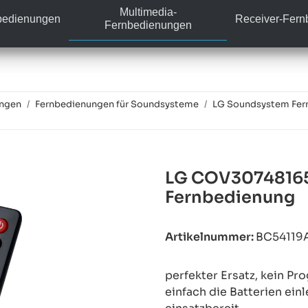
Multimedia-
bedienungen
Receiver-Fer
Fernbedienungen
ungen
Fernbedienungen für Soundsysteme
LG Soundsystem Fer
LG COV30748165 
Fernbedienung
Artikelnummer:
BC54119
perfekter Ersatz, kein P
einfach die Batterien ein