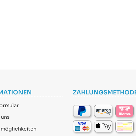
MATIONEN
ZAHLUNGSMETHOD
ormular
 uns
smöglichkeiten