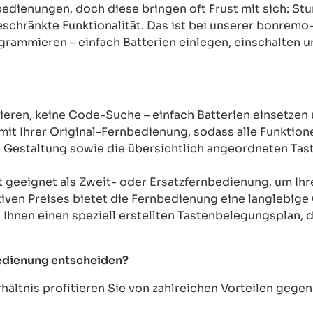
rnbedienungen, doch diese bringen oft Frust mit sich: 
chränkte Funktionalität. Das ist bei unserer bonremo
ogrammieren – einfach Batterien einlegen, einschalten u
ren, keine Code-Suche – einfach Batterien einsetzen 
mit Ihrer Original-Fernbedienung, sodass alle Funkti
Gestaltung sowie die übersichtlich angeordneten Taste
t geeignet als Zweit- oder Ersatzfernbedienung, um Ih
tiven Preises bietet die Fernbedienung eine langlebige 
n Ihnen einen speziell erstellten Tastenbelegungsplan, d
bedienung entscheiden?
ältnis profitieren Sie von zahlreichen Vorteilen geg