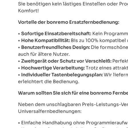
Sie benötigen kein lästiges Einstellen oder Pr
Komfort!
Vorteile der bonremo Ersatzfernbedienung:
•
Sofortige Einsatzbereitschaft:
Kein Programmie
•
Hohe Kompatibilität:
Bis zu 100% kompatibel 
•
Benutzerfreundliches Design:
Die formschöne 
auch für ältere Nutzer.
•
Zweitgerät oder Schutz vor Verschleiß:
Perfek
•
Hochwertige Verarbeitung:
Trotz eines attrak
•
Individueller Tastenbelegungsplan:
Wir liefer
erleichtert die Bedienung.
Warum sollten Sie sich für eine bonremo Fern
Neben dem unschlagbaren Preis-Leistungs-Verh
Universalfernbedienungen:
• Einfache Handhabung ohne Programmierauf