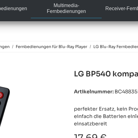
Multimedia-
bedienungen
Receiver-Fer
Fernbedienungen
ungen
Fernbedienungen für Blu-Ray Player
LG Blu-Ray Fernbedie
LG BP540 kompat
Artikelnummer:
BC4883
perfekter Ersatz, kein P
einfach die Batterien ein
einsatzbereit