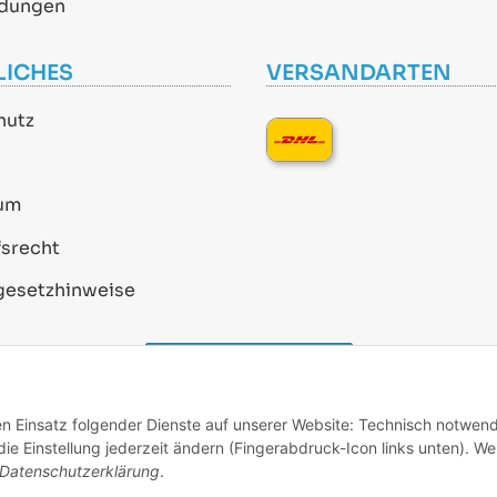
dungen
LICHES
VERSANDARTEN
hutz
um
srecht
gesetzhinweise
Vertrag widerrufen
den Einsatz folgender Dienste auf unserer Website: Technisch notwend
* Alle Preise inkl. gesetzlicher USt., zzgl.
Versand
e Einstellung jederzeit ändern (Fingerabdruck-Icon links unten). We
Datenschutzerklärung
.
Alle verwendeten Markennamen u. Bezeichnungen sind