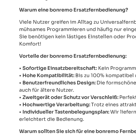
Warum eine bonremo Ersatzfernbedienung?
Viele Nutzer greifen im Alltag zu Universalfe
mühsames Programmieren und häufig nur einges
Sie benötigen kein lästiges Einstellen oder Pr
Komfort!
Vorteile der bonremo Ersatzfernbedienung:
•
Sofortige Einsatzbereitschaft:
Kein Programmie
•
Hohe Kompatibilität:
Bis zu 100% kompatibel 
•
Benutzerfreundliches Design:
Die formschöne 
auch für ältere Nutzer.
•
Zweitgerät oder Schutz vor Verschleiß:
Perfek
•
Hochwertige Verarbeitung:
Trotz eines attrak
•
Individueller Tastenbelegungsplan:
Wir liefer
erleichtert die Bedienung.
Warum sollten Sie sich für eine bonremo Fern