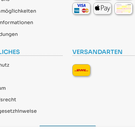
smöglichkeiten
informationen
dungen
LICHES
VERSANDARTEN
hutz
um
srecht
gesetzhinweise
Vertrag widerrufen