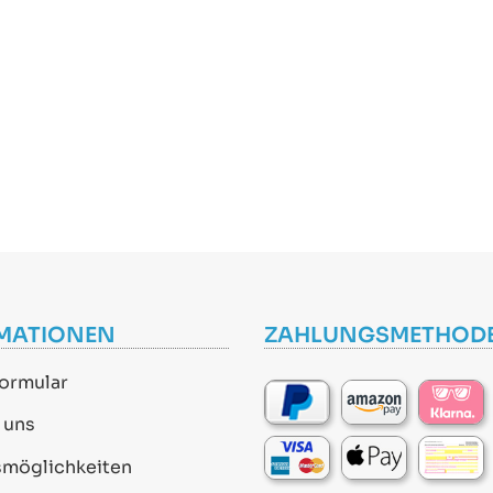
MATIONEN
ZAHLUNGSMETHOD
ormular
 uns
smöglichkeiten