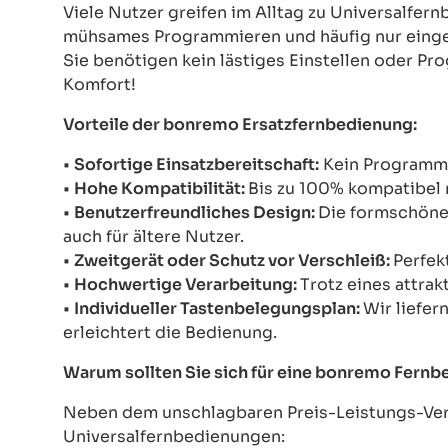
Viele Nutzer greifen im Alltag zu Universalfe
mühsames Programmieren und häufig nur einges
Sie benötigen kein lästiges Einstellen oder Pr
Komfort!
Vorteile der bonremo Ersatzfernbedienung:
•
Sofortige Einsatzbereitschaft:
Kein Programmie
•
Hohe Kompatibilität:
Bis zu 100% kompatibel 
•
Benutzerfreundliches Design:
Die formschöne 
auch für ältere Nutzer.
•
Zweitgerät oder Schutz vor Verschleiß:
Perfek
•
Hochwertige Verarbeitung:
Trotz eines attrak
•
Individueller Tastenbelegungsplan:
Wir liefer
erleichtert die Bedienung.
Warum sollten Sie sich für eine bonremo Fern
Neben dem unschlagbaren Preis-Leistungs-Verh
Universalfernbedienungen: