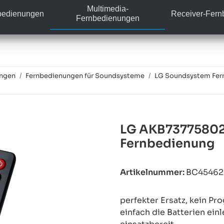
Multimedia-
bedienungen
Receiver-Fer
Fernbedienungen
ungen
Fernbedienungen für Soundsysteme
LG Soundsystem Fer
LG AKB73775802 
Fernbedienung
Artikelnummer:
BC4546
perfekter Ersatz, kein P
einfach die Batterien ein