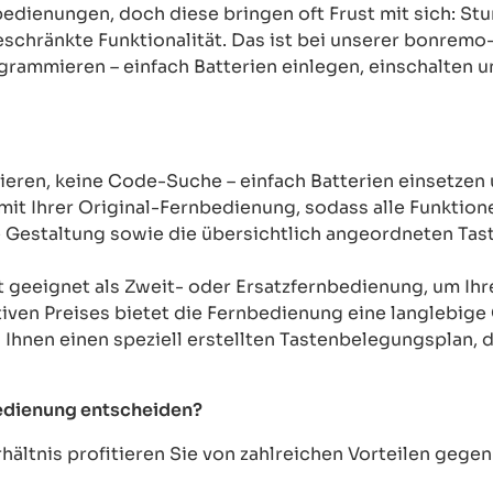
rnbedienungen, doch diese bringen oft Frust mit sich: 
chränkte Funktionalität. Das ist bei unserer bonremo
ogrammieren – einfach Batterien einlegen, einschalten u
ren, keine Code-Suche – einfach Batterien einsetzen 
mit Ihrer Original-Fernbedienung, sodass alle Funkti
Gestaltung sowie die übersichtlich angeordneten Taste
t geeignet als Zweit- oder Ersatzfernbedienung, um Ih
tiven Preises bietet die Fernbedienung eine langlebige 
n Ihnen einen speziell erstellten Tastenbelegungsplan, d
bedienung entscheiden?
ältnis profitieren Sie von zahlreichen Vorteilen geg