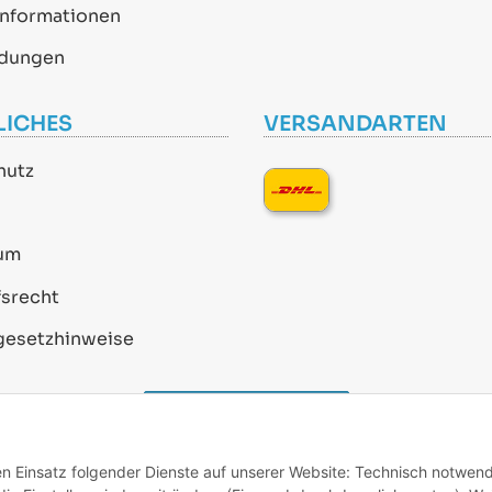
informationen
dungen
LICHES
VERSANDARTEN
hutz
um
srecht
gesetzhinweise
Vertrag widerrufen
den Einsatz folgender Dienste auf unserer Website: Technisch notwend
* Alle Preise inkl. gesetzlicher USt., zzgl.
Versand