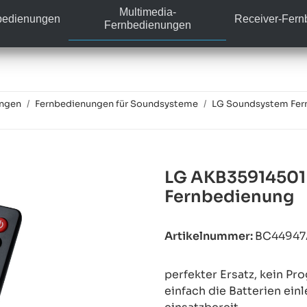
Multimedia-
bedienungen
Receiver-Fer
Fernbedienungen
ungen
Fernbedienungen für Soundsysteme
LG Soundsystem Fer
LG AKB35914501 
Fernbedienung
Artikelnummer:
BC44947
perfekter Ersatz, kein P
einfach die Batterien ein