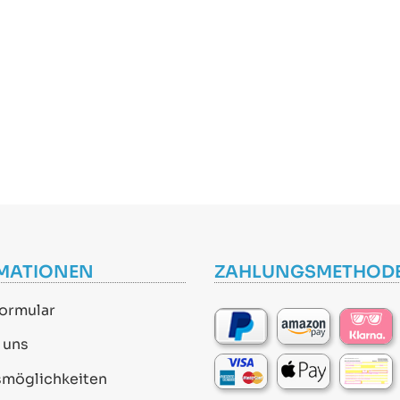
MATIONEN
ZAHLUNGSMETHOD
ormular
 uns
smöglichkeiten