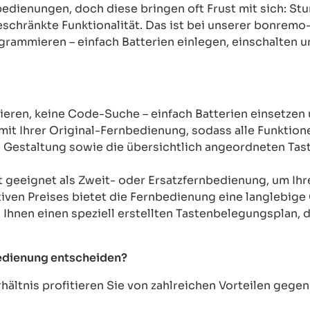
rnbedienungen, doch diese bringen oft Frust mit sich: 
chränkte Funktionalität. Das ist bei unserer bonremo
ogrammieren – einfach Batterien einlegen, einschalten u
ren, keine Code-Suche – einfach Batterien einsetzen 
mit Ihrer Original-Fernbedienung, sodass alle Funkti
Gestaltung sowie die übersichtlich angeordneten Taste
t geeignet als Zweit- oder Ersatzfernbedienung, um Ih
tiven Preises bietet die Fernbedienung eine langlebige 
n Ihnen einen speziell erstellten Tastenbelegungsplan, d
bedienung entscheiden?
ältnis profitieren Sie von zahlreichen Vorteilen geg