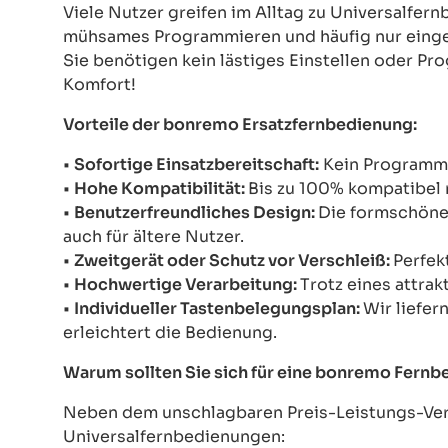
Viele Nutzer greifen im Alltag zu Universalfe
mühsames Programmieren und häufig nur einges
Sie benötigen kein lästiges Einstellen oder Pr
Komfort!
Vorteile der bonremo Ersatzfernbedienung:
•
Sofortige Einsatzbereitschaft:
Kein Programmie
•
Hohe Kompatibilität:
Bis zu 100% kompatibel 
•
Benutzerfreundliches Design:
Die formschöne 
auch für ältere Nutzer.
•
Zweitgerät oder Schutz vor Verschleiß:
Perfek
•
Hochwertige Verarbeitung:
Trotz eines attrak
•
Individueller Tastenbelegungsplan:
Wir liefer
erleichtert die Bedienung.
Warum sollten Sie sich für eine bonremo Fern
Neben dem unschlagbaren Preis-Leistungs-Verh
Universalfernbedienungen: