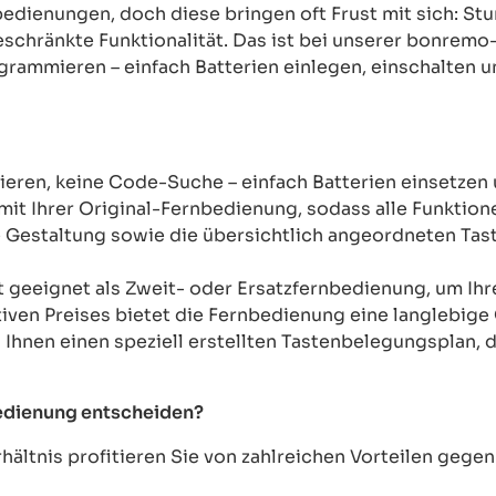
rnbedienungen, doch diese bringen oft Frust mit sich: 
chränkte Funktionalität. Das ist bei unserer bonremo
ogrammieren – einfach Batterien einlegen, einschalten u
ren, keine Code-Suche – einfach Batterien einsetzen 
mit Ihrer Original-Fernbedienung, sodass alle Funkti
Gestaltung sowie die übersichtlich angeordneten Taste
t geeignet als Zweit- oder Ersatzfernbedienung, um Ih
tiven Preises bietet die Fernbedienung eine langlebige 
n Ihnen einen speziell erstellten Tastenbelegungsplan, d
bedienung entscheiden?
ältnis profitieren Sie von zahlreichen Vorteilen geg