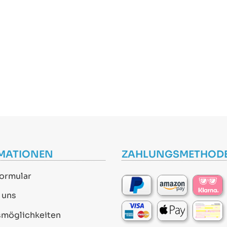
MATIONEN
ZAHLUNGSMETHOD
ormular
 uns
smöglichkeiten