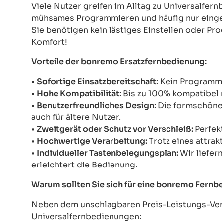
Viele Nutzer greifen im Alltag zu Universalfe
mühsames Programmieren und häufig nur einges
Sie benötigen kein lästiges Einstellen oder Pr
Komfort!
Vorteile der bonremo Ersatzfernbedienung:
•
Sofortige Einsatzbereitschaft:
Kein Programmie
•
Hohe Kompatibilität:
Bis zu 100% kompatibel 
•
Benutzerfreundliches Design:
Die formschöne 
auch für ältere Nutzer.
•
Zweitgerät oder Schutz vor Verschleiß:
Perfek
•
Hochwertige Verarbeitung:
Trotz eines attrak
•
Individueller Tastenbelegungsplan:
Wir liefer
erleichtert die Bedienung.
Warum sollten Sie sich für eine bonremo Fern
Neben dem unschlagbaren Preis-Leistungs-Verh
Universalfernbedienungen: