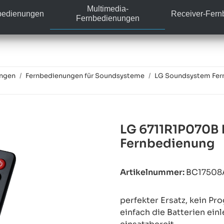
Multimedia-
bedienungen
Receiver-Fer
Fernbedienungen
ungen
Fernbedienungen für Soundsysteme
LG Soundsystem Fer
LG 6711R1P070B 
Fernbedienung
Artikelnummer:
BC17508
perfekter Ersatz, kein P
einfach die Batterien ein