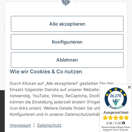
VERSANDARTEN
Alle akzeptieren
Konfigurieren
Top Kategorien
Ablehnen
Vertrag widerrufen
Wie wir Cookies & Co nutzen
* Alle Preise inkl. gesetzlicher USt., zzgl.
Versand
Durch Klicken auf „Alle akzeptieren“ gestatten Sie den
✕
Einsatz folgender Dienste auf unserer Website: Technisch
notwendig, YouTube, Vimeo, ReCaptcha, Doofinder. Sie
© 2025 bonremo.de. Alle Rechte vorbehalten.
können die Einstellung jederzeit ändern (Fingerabdruck-
Alle verwendeten Markennamen u. Bezeichnungen sind
Icon links unten). Weitere Details finden Sie unter
eingetragene Warenzeichen u. Marken der jeweiligen
Konfigurieren
und in unserer
Datenschutzerklärung
.
Eigentümer. Sie dienen nur zur Verdeutlichung der
Kompatibilität unserer Produkte mit den Produkten
verschiedener Hersteller.
Impressum
|
Datenschutz