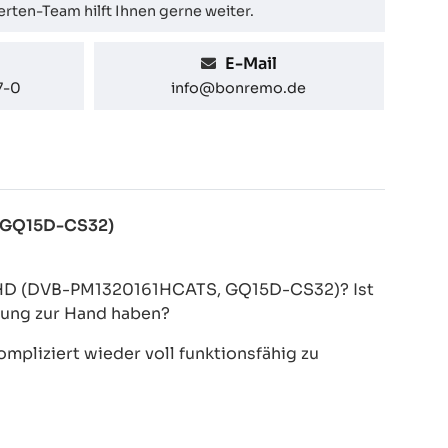
rten-Team hilft Ihnen gerne weiter.
E-Mail
7-0
info@bonremo.de
, GQ15D-CS32)
3.2HD (DVB-PM1320161HCATS, GQ15D-CS32)? Ist
nung zur Hand haben?
pliziert wieder voll funktionsfähig zu