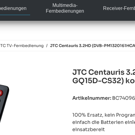
Multimedia-
bedienungen
Receiver-Fer
Fernbedienungen
JTC TV-Fernbedienung
JTC Centauris 3.2HD (DVB-PM1320161HCA
JTC Centauris 
GQ15D-CS32) kom
Artikelnummer:
BC7409
100% Ersatz, kein Progra
einfach die Batterien ein
einsatzbereit