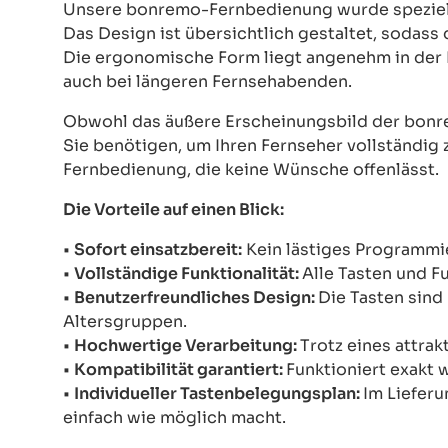
Unsere bonremo-Fernbedienung wurde speziell e
Das Design ist übersichtlich gestaltet, sodass
Die ergonomische Form liegt angenehm in der 
auch bei längeren Fernsehabenden.
Obwohl das äußere Erscheinungsbild der bonre
Sie benötigen, um Ihren Fernseher vollständig z
Fernbedienung, die keine Wünsche offenlässt.
Die Vorteile auf einen Blick:
•
Sofort einsatzbereit:
Kein lästiges Programmie
•
Vollständige Funktionalität:
Alle Tasten und F
•
Benutzerfreundliches Design:
Die Tasten sind 
Altersgruppen.
•
Hochwertige Verarbeitung:
Trotz eines attrak
•
Kompatibilität garantiert:
Funktioniert exakt 
•
Individueller Tastenbelegungsplan:
Im Lieferu
einfach wie möglich macht.