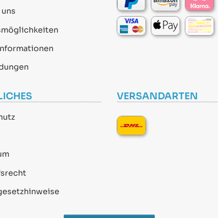
 uns
smöglichkeiten
informationen
dungen
LICHES
VERSANDARTEN
hutz
um
srecht
gesetzhinweise