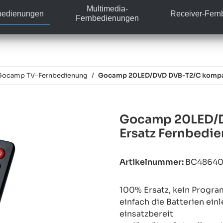
Multimedia-
bedienungen
Receiver-Fer
Fernbedienungen
Gocamp TV-Fernbedienung
Gocamp 20LED/DVD DVB-T2/C kompati
Gocamp 20LED/D
Ersatz Fernbedi
Artikelnummer:
BC4864
100% Ersatz, kein Progra
einfach die Batterien ein
einsatzbereit