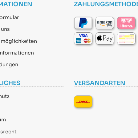
MATIONEN
ZAHLUNGSMETHOD
ormular
 uns
smöglichkeiten
informationen
dungen
LICHES
VERSANDARTEN
hutz
um
srecht